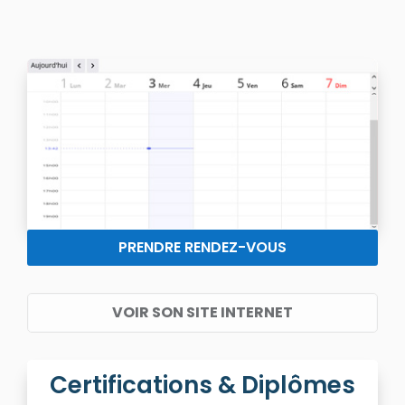
PRENDRE RENDEZ-VOUS
VOIR SON SITE INTERNET
Certifications & Diplômes