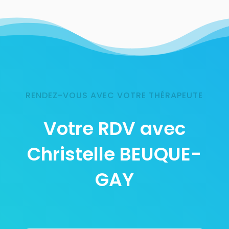
RENDEZ-VOUS AVEC VOTRE THÉRAPEUTE
Votre RDV avec
Christelle BEUQUE-
GAY