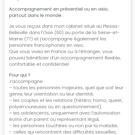
Accompagnement en présentiel ou en visio,
partout dans le monde :
Je vous reçois dans mon cabinet situé au Plessis-
Belleville dans l'Oise (60) au porte de la Seine-et-
Marne (77) et j’accompagne également les
personnes francophones en visio.
Que vous viviez en France ou à l’étranger, vous
pouvez bénéficier d’un accompagnement flexible,
confortable et confidentiel.
Pour qui ?
J’accompagne :
– toutes les personnes majeures, quel que soit leur
genre, leur orientation ou leur identité,
– les couples et les relations (hétéro, homo, queer,
polyamoureuses ou en questionnement),
– les adolescents, uniquement avec l’autorisation
écrite d’un parent ou représentant légal,
– les personnes touchées ou non par la maladie,
– celles qui rencontrent des difficultés sexuelles,