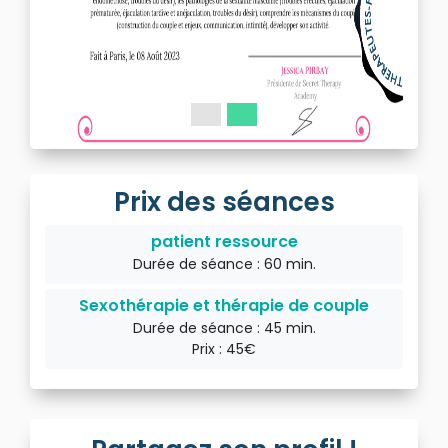
Prix des séances
patient ressource
Durée de séance : 60 min.
Sexothérapie et thérapie de couple
Durée de séance : 45 min.
Prix : 45€