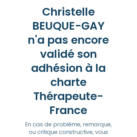
Christelle
BEUQUE-GAY
n'a pas encore
validé son
adhésion à la
charte
Thérapeute-
France
En cas de problème, remarque,
ou critique constructive, vous