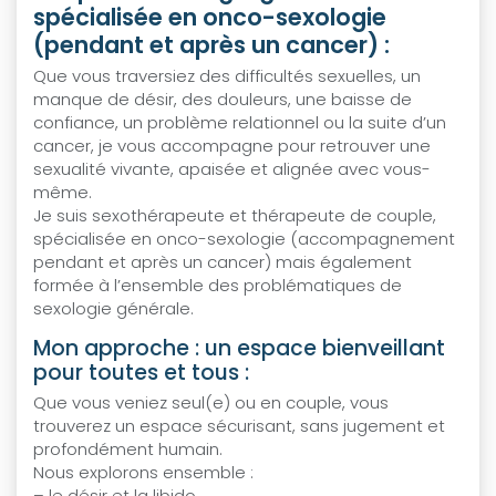
spécialisée en onco-sexologie
(pendant et après un cancer) :
Que vous traversiez des difficultés sexuelles, un
manque de désir, des douleurs, une baisse de
confiance, un problème relationnel ou la suite d’un
cancer, je vous accompagne pour retrouver une
sexualité vivante, apaisée et alignée avec vous-
même.
Je suis sexothérapeute et thérapeute de couple,
spécialisée en onco-sexologie (accompagnement
pendant et après un cancer) mais également
formée à l’ensemble des problématiques de
sexologie générale.
Mon approche : un espace bienveillant
pour toutes et tous :
Que vous veniez seul(e) ou en couple, vous
trouverez un espace sécurisant, sans jugement et
profondément humain.
Nous explorons ensemble :
– le désir et la libido,