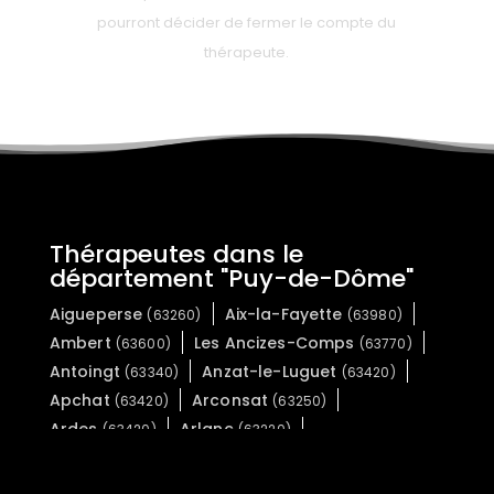
pourront décider de fermer le compte du
thérapeute.
Thérapeutes dans le
département "Puy-de-Dôme"
Aigueperse
Aix-la-Fayette
(63260)
(63980)
Ambert
Les Ancizes-Comps
(63600)
(63770)
Antoingt
Anzat-le-Luguet
(63340)
(63420)
Apchat
Arconsat
(63420)
(63250)
Ardes
Arlanc
(63420)
(63220)
Ars-les-Favets
Artonne
(63700)
(63460)
Aubiat
Aubière
(63260)
(63170)