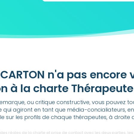
 CARTON n'a pas encore 
n à la charte Thérapeut
emarque, ou critique constructive, vous pouvez t
e qui agiront en tant que média-concialiateurs, en
ble sur les profils de chaque thérapeutes, à droite 
 règles de la charte et prise de contact avec les deux parties, les 