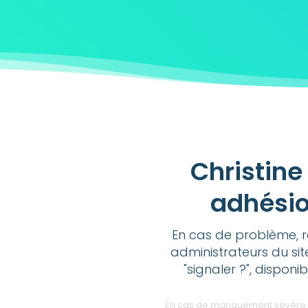
Christine
adhésio
En cas de problème, r
administrateurs du sit
"signaler ?", disponi
En cas de manquement sévère des