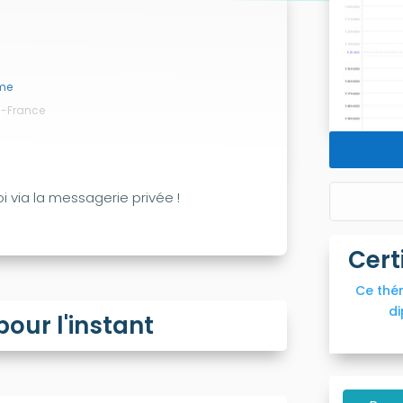
me
es-France
i via la messagerie privée !
Cert
Ce thé
di
ur l'instant