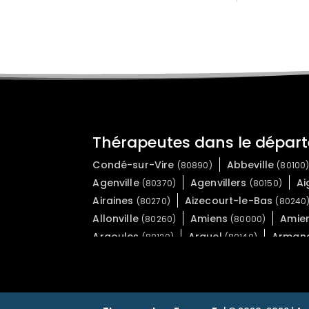
Thérapeutes dans le dépa
Condé-sur-Vire
Abbeville
(80890)
(80100
Agenville
Agenvillers
Ai
(80370)
(80150)
Airaines
Aizecourt-le-Bas
(80270)
(80240
Allonville
Amiens
Amie
(80260)
(80000)
Argoules
Arguel
Arman
(80120)
(80140)
Assainvillers
Assevillers
(80500)
(80200)
Ault
Aumâtre
Aumont
(80460)
(80140)
(
Aveluy
Avesnes-Chaussoy
(80300)
(80140
Balâtre
Barleux
Barly