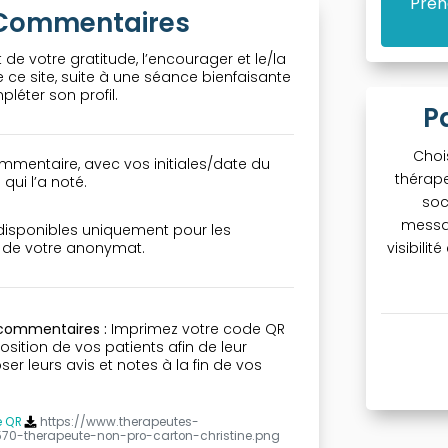
Pren
& Commentaires
 de votre gratitude, l’encourager et le/la
ce site, suite à une séance bienfaisante
léter son profil.
P
Choi
mmentaire, avec vos initiales/date du
thérape
qui l’a noté.
soc
messa
 disponibles uniquement pour les
visibili
n de votre anonymat.
 commentaires :
Imprimez votre code QR
osition de vos patients afin de leur
r leurs avis et notes à la fin de vos
e QR
https://www.therapeutes-
570-therapeute-non-pro-carton-christine.png