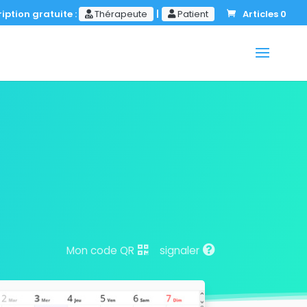
iption gratuite :
Thérapeute
|
Patient
Articles 0
Mon code QR
signaler