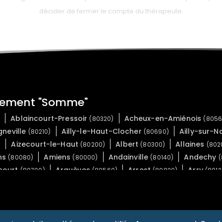
décider de fermer le compte du thérapeute.
rtement "Somme"
Ablaincourt-Pressoir
Acheux-en-Amiénois
)
(80320)
(8056
gneville
Ailly-le-Haut-Clocher
Ailly-sur-
(80210)
(80690)
Aizecourt-le-Haut
Albert
Allaines
)
(80200)
(80300)
(802
ns
Amiens
Andainville
Andechy
(80080)
(80000)
(80140)
(
court
Arquèves
Arrest
Arry
(80700)
(80560)
(80820)
(8012
Athies
Aubercourt
Aubigny
Aub
(80200)
(80110)
(80800)
Autheux
Authie
Authieule
80640)
(80600)
(80560)
(80600
Ayencourt
Bacouel-sur-Selle
Bailleu
)
(80500)
(80480)
Bavelincourt
Bayencourt
Bayonvi