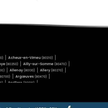
Acheux-en-Vimeu
0)
(80210)
Noye
Ailly-sur-Somme
(80250)
(80470)
Allenay
Allery
00)
(80130)
(80270)
Argœuves
80700)
(80470)
Arvillers
0)
(80910)
villers
Auchonvillers
(80110)
(80560)
Authuille
Avelesges
)
(80300)
(80270)
l
Baizieux
(80490)
(80300)
llers
Bazentin