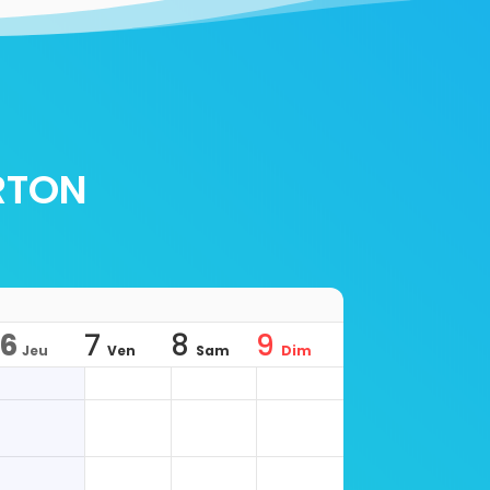
ARTON
6
7
8
9
Jeu
Ven
Sam
Dim