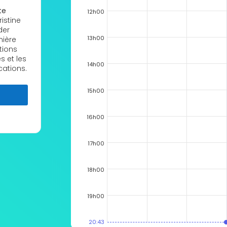
te
12h00
istine
der
13h00
mière
tions
s et les
14h00
cations.
15h00
16h00
17h00
18h00
19h00
20:43