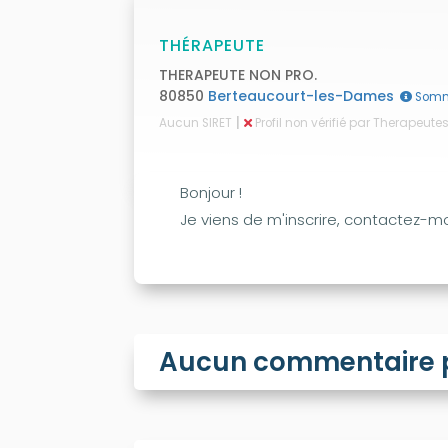
THÉRAPEUTE
THERAPEUTE NON PRO.
80850
Berteaucourt-les-Dames
Som
|
Aucun SIRET
Profil non vérifié par Therapeut
Bonjour !
Je viens de m'inscrire, contactez-mo
Aucun commentaire po