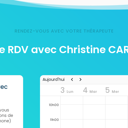
RENDEZ-VOUS AVEC VOTRE THÉRAPEUTE
e RDV avec Christine C
8h00
Aujourd'hui
vec
3
4
5
9h00
Lun
Mar
Mer
10h00
 vous
ions de
11h00
hone)