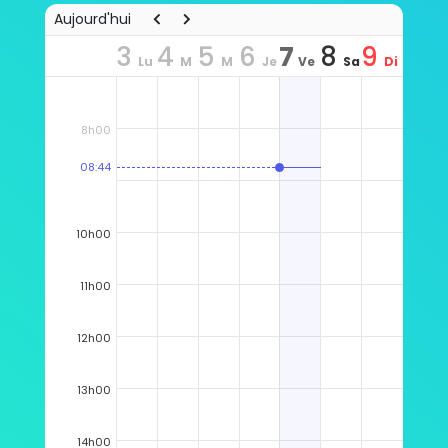
Aujourd'hui
3
4
5
6
7
8
9
Lu
M
M
Je
Ve
Sa
Di
n
ar
er
u
n
m
m
8h00
08:44
10h00
11h00
12h00
13h00
14h00