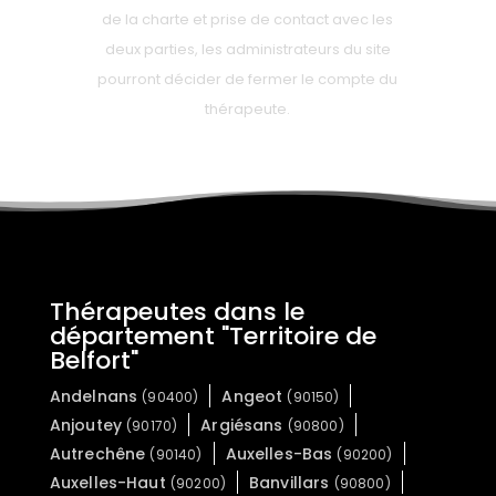
de la charte et prise de contact avec les
deux parties, les administrateurs du site
pourront décider de fermer le compte du
thérapeute.
Thérapeutes dans le
département "Territoire de
Belfort"
Andelnans
Angeot
(90400)
(90150)
Anjoutey
Argiésans
(90170)
(90800)
Autrechêne
Auxelles-Bas
(90140)
(90200)
Auxelles-Haut
Banvillars
(90200)
(90800)