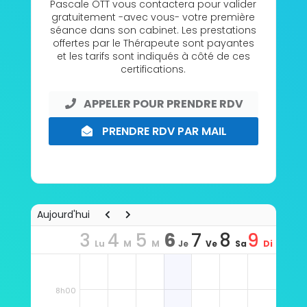
Pascale OTT vous contactera pour valider
gratuitement -avec vous- votre première
séance dans son cabinet. Les prestations
offertes par le Thérapeute sont payantes
et les tarifs sont indiqués à côté de ces
certifications.
APPELER POUR PRENDRE RDV
PRENDRE RDV PAR MAIL
Aujourd'hui
3
4
5
6
7
8
9
Lu
M
M
Je
Ve
Sa
Di
n
ar
er
u
n
m
m
8h00