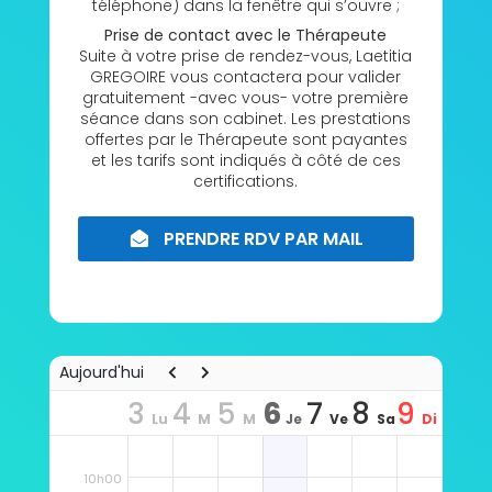
téléphone) dans la fenêtre qui s’ouvre ;
Prise de contact avec le Thérapeute
Suite à votre prise de rendez-vous, Laetitia
GREGOIRE vous contactera pour valider
gratuitement -avec vous- votre première
séance dans son cabinet. Les prestations
offertes par le Thérapeute sont payantes
et les tarifs sont indiqués à côté de ces
certifications.
PRENDRE RDV PAR MAIL
8h00
Aujourd'hui
3
4
5
6
7
8
9
Lu
M
M
Je
Ve
Sa
Di
9h00
n
ar
er
u
n
m
m
10h00