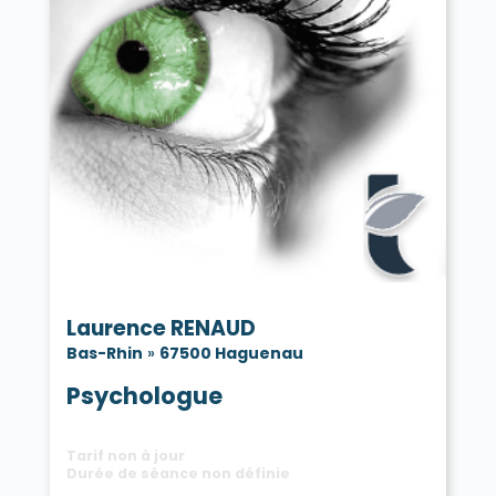
Laurence RENAUD
Bas-Rhin
»
67500 Haguenau
Psychologue
Tarif non à jour
Durée de séance non définie