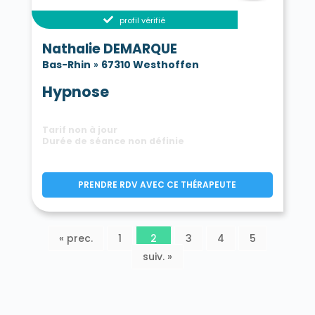
profil vérifié
Nathalie DEMARQUE
Bas-Rhin
»
67310 Westhoffen
Hypnose
Tarif non à jour
Durée de séance non définie
PRENDRE RDV AVEC CE THÉRAPEUTE
« prec.
1
2
3
4
5
suiv. »