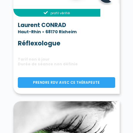
profil vérifié
Laurent CONRAD
Haut-Rhin
»
68170 Rixheim
Réflexologue
Tarif non à jour
Durée de séance non définie
PRENDRE RDV AVEC CE THÉRAPEUTE