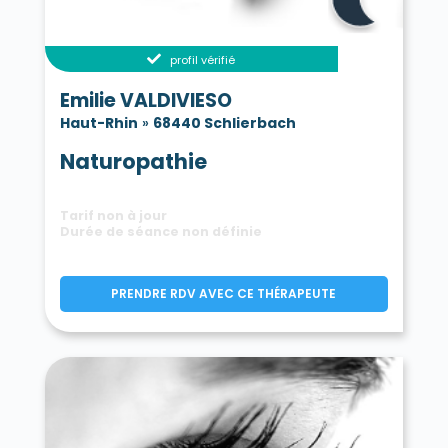
profil vérifié
Emilie VALDIVIESO
Haut-Rhin
»
68440 Schlierbach
Naturopathie
Tarif non à jour
Durée de séance non définie
PRENDRE RDV AVEC CE THÉRAPEUTE