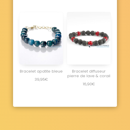
Bracelet apatite bleue
Bracelet diffuseur
pierre de lave & corail
39,95
€
16,90
€