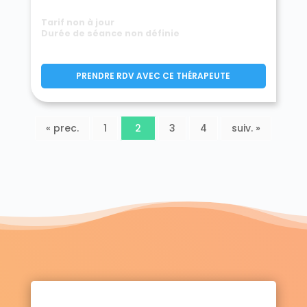
Tarif non à jour
Durée de séance non définie
PRENDRE RDV AVEC CE THÉRAPEUTE
« prec.
1
2
3
4
suiv. »