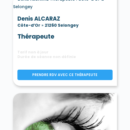
Denis ALCARAZ
Côte-d’Or
»
21260 Selongey
Thérapeute
Tarif non à jour
Durée de séance non définie
PRENDRE RDV AVEC CE THÉRAPEUTE