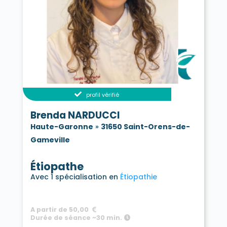
profil vérifié
Brenda NARDUCCI
Haute-Garonne
»
31650 Saint-Orens-de-
Gameville
Étiopathe
Avec 1 spécialisation en
Étiopathie
A partir de 50,00
Durée de séance ~30 min.