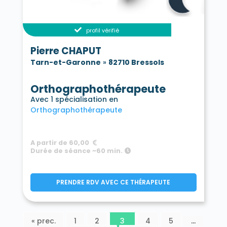
profil vérifié
Pierre CHAPUT
Tarn-et-Garonne
»
82710 Bressols
Orthographothérapeute
Avec 1 spécialisation en
Orthographothérapeute
A partir de 60,00
Durée de séance ~60 min.
PRENDRE RDV AVEC CE THÉRAPEUTE
« prec.
1
2
3
4
5
…