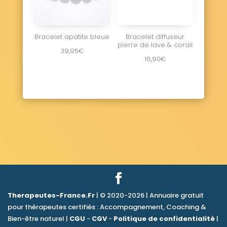
Bracelet apatite bleue
Bracelet diffuseur
pierre de lave & corail
39,95
€
16,90
€
Therapeutes-France.Fr
| © 2020-2026 | Annuaire gratuit
pour thérapeutes certifiés : Accompagnement, Coaching &
Bien-être naturel |
CGU
-
CGV
-
Politique de confidentialité
|