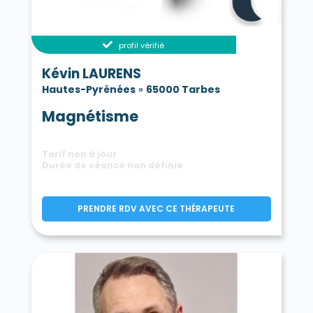
profil vérifié
Kévin LAURENS
Hautes-Pyrénées
»
65000 Tarbes
Magnétisme
Tarif non à jour
Durée de séance non définie
PRENDRE RDV AVEC CE THÉRAPEUTE