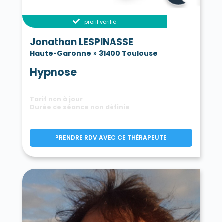
profil vérifié
Jonathan LESPINASSE
Haute-Garonne
»
31400 Toulouse
Hypnose
Tarif non à jour
Durée de séance non définie
PRENDRE RDV AVEC CE THÉRAPEUTE