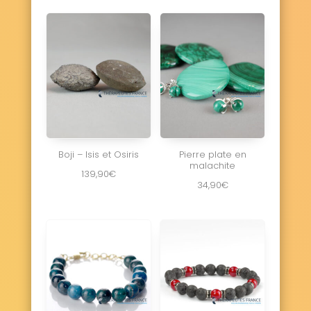
Boji – Isis et Osiris
Pierre plate en
malachite
139,90
€
34,90
€