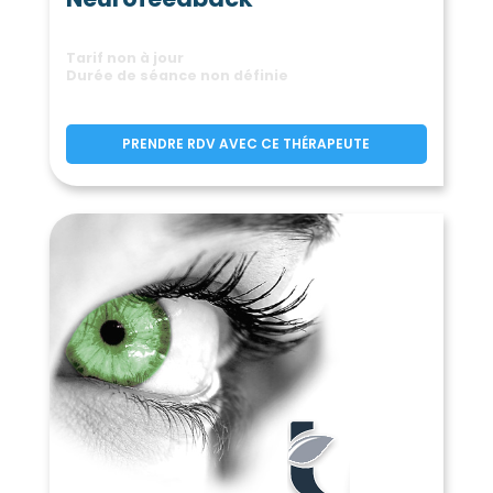
(82400)
(82340)
Piquecos
Pommevic
(82130)
(82400)
Pompignan
Poupas
(82170)
(82120)
Tarif non à jour
Durée de séance non définie
Puycornet
(82220)
Puygaillard-de-Lomagne
(82120)
Puygaillard-de-Quercy
(82800)
PRENDRE RDV AVEC CE THÉRAPEUTE
Puylagarde
Puylaroque
(82160)
(82240)
Réalville
Reyniès
(82440)
(82370)
Roquecor
Saint-Aignan
(82150)
(82100)
Saint-Amans-de-Pellagal
(82110)
Saint-Amans-du-Pech
(82150)
Saint-Antonin-Noble-Val
(82140)
Saint-Arroumex
(82210)
Saint-Beauzeil
Saint-Cirice
(82150)
(82340)
Saint-Cirq
Saint-Clair
(82300)
(82400)
Sainte-Juliette
(82110)
Saint-Étienne-de-Tulmont
(82410)
Saint-Georges
(82240)