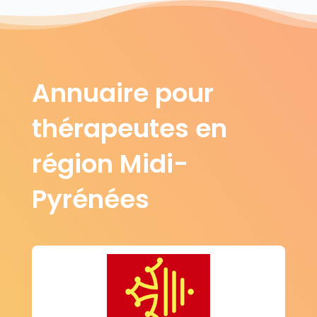
Vazerac
(82220)
Verdun-sur-Garonne
Verfeil
(82600)
(82330)
Verlhac-Tescou
Vigueron
(82230)
(82500)
Villebrumier
(82370)
Annuaire pour
La Ville-Dieu-du-Temple
(82290)
Villemade
(82130)
thérapeutes en
région Midi-
Pyrénées