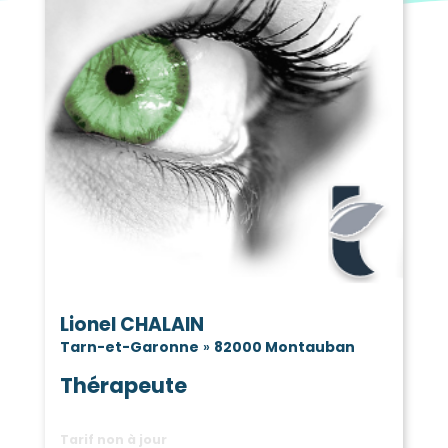
Belbèze-en-Lomagne
(82500)
Belvèze
Bessens
(82150)
(82170)
Bioule
Boudou
(82800)
(82200)
Bouillac
Bouloc-en-Quercy
(82600)
(82110)
Bourg-de-Visa
Bourret
(82190)
(82700)
Brassac
Bressols
(82190)
(82710)
Bruniquel
Campsas
(82800)
(82370)
Canals
Castanet
(82170)
(82160)
Castelferrus
Castelmayran
(82100)
(82210)
Castelsagrat
Castelsarrasin
(82400)
(82100)
Castéra-Bouzet
Caumont
(82120)
(82210)
Le Causé
Caussade
(82500)
(82300)
Lionel CHALAIN
Caylus
Cayrac
(82160)
(82440)
Tarn-et-Garonne
»
82000 Montauban
Cayriech
Cazals
(82240)
(82140)
Thérapeute
Cazes-Mondenard
(82110)
Comberouger
Corbarieu
(82600)
(82370)
Cordes-Tolosannes
Tarif non à jour
(82700)