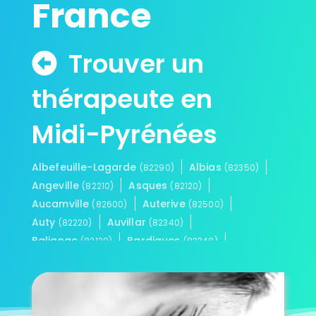
France
Trouver un
thérapeute en
Midi-Pyrénées
Albefeuille-Lagarde
Albias
(82290)
(82350)
Angeville
Asques
(82210)
(82120)
Aucamville
Auterive
(82600)
(82500)
Auty
Auvillar
(82220)
(82340)
Balignac
Bardigues
(82120)
(82340)
Barry-d'Islemade
(82290)
Les Barthes
(82100)
Beaumont-de-Lomagne
(82500)
Beaupuy
(82600)