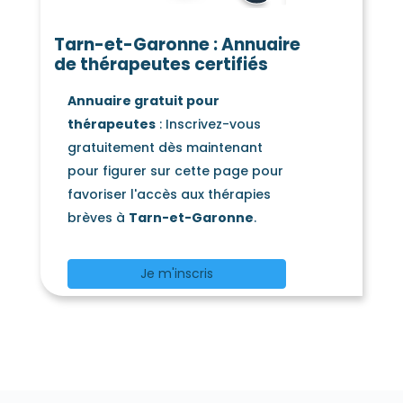
Saint-Jean-du-Bouzet
(82120)
Saint-Loup
Saint-Michel
Tarn-et-Garonne : Annuaire
(82340)
(82340)
de thérapeutes certifiés
Saint-Nauphary
(82370)
Saint-Nazaire-de-Valentane
(82190)
Annuaire gratuit pour
Saint-Nicolas-de-la-Grave
(82210)
thérapeutes
: Inscrivez-vous
Saint-Paul-d'Espis
(82400)
gratuitement dès maintenant
Saint-Porquier
Saint-Projet
(82700)
(82160)
pour figurer sur cette page pour
Saint-Sardos
(82600)
favoriser l'accès aux thérapies
Saint-Vincent-d'Autéjac
(82300)
brèves à
Tarn-et-Garonne
.
Saint-Vincent-Lespinasse
(82400)
La Salvetat-Belmontet
(82230)
Je m'inscris
Sauveterre
Savenès
(82110)
(82600)
Septfonds
Sérignac
(82240)
(82500)
Sistels
Touffailles
(82340)
(82190)
Tréjouls
Vaïssac
(82110)
(82800)
Valeilles
Valence
(82150)
(82400)
Varen
Varennes
(82330)
(82370)