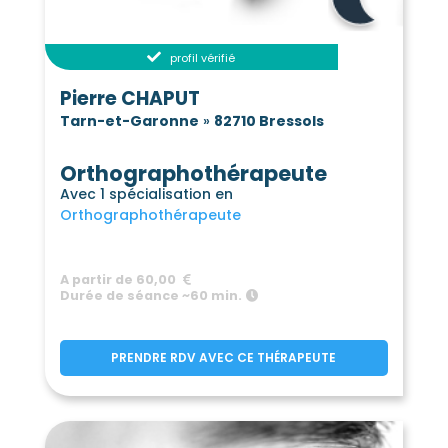
Labastide-du-Temple
(82100)
Labastide-Saint-Pierre
(82370)
profil vérifié
Labourgade
Lacapelle-Livron
(82100)
(82160)
Lachapelle
Lacour
(82120)
(82190)
Pierre CHAPUT
Lacourt-Saint-Pierre
Lafitte
(82290)
(82100)
Tarn-et-Garonne
»
82710 Bressols
Lafrançaise
Laguépie
(82130)
(82250)
Lamagistère
Orthographothérapeute
(82360)
Lamothe-Capdeville
Avec 1 spécialisation en
(82130)
Orthographothérapeute
Lamothe-Cumont
Lapenche
(82500)
(82240)
Larrazet
Lauzerte
(82500)
(82110)
Lavaurette
Lavit
(82240)
(82120)
A partir de 60,00
Durée de séance ~60 min.
Léojac
Lizac
Loze
(82230)
(82200)
(82160)
Malause
Mansonville
(82200)
(82120)
Marignac
Marsac
(82500)
(82120)
PRENDRE RDV AVEC CE THÉRAPEUTE
Mas-Grenier
Maubec
(82600)
(82500)
Maumusson
Meauzac
(82120)
(82290)
Merles
Mirabel
(82210)
(82440)