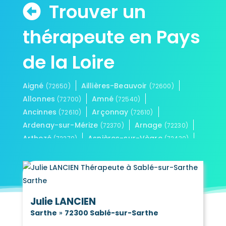
Trouver un
thérapeute en Pays
de la Loire
Aigné
Aillières-Beauvoir
(72650)
(72600)
Allonnes
Amné
(72700)
(72540)
Ancinnes
Arçonnay
(72610)
(72610)
Ardenay-sur-Mérize
Arnage
(72370)
(72230)
Arthezé
Asnières-sur-Vègre
(72270)
(72430)
Assé-le-Boisne
(72130)
Assé-le-Riboul
(72170)
Aubigné-Racan
(72800)
Les Aulneaux
(72600)
Julie LANCIEN
Auvers-le-Hamon
(72300)
Sarthe
»
72300 Sablé-sur-Sarthe
Auvers-sous-Montfaucon
(72540)