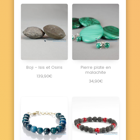
Boji – Isis et Osiris
Pierre plate en
malachite
139,90
€
34,90
€