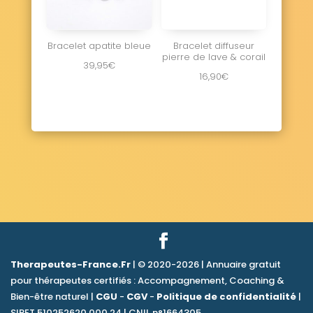
Bracelet apatite bleue
Bracelet diffuseur
pierre de lave & corail
39,95
€
16,90
€
Therapeutes-France.Fr
| © 2020-2026 | Annuaire gratuit
pour thérapeutes certifiés : Accompagnement, Coaching &
Bien-être naturel |
CGU
-
CGV
-
Politique de confidentialité
|
SIRET 510252620 000 24 | CNIL n°1664305