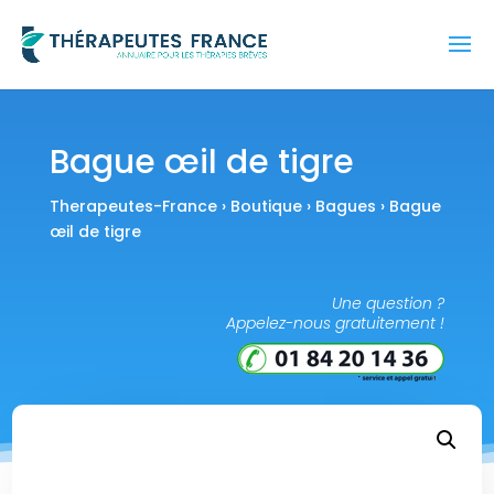
Bague œil de tigre
Therapeutes-France
›
Boutique
›
Bagues
› Bague
œil de tigre
Une question ?
Appelez-nous gratuitement !