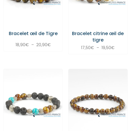
Bracelet œil de Tigre
Bracelet citrine œil de
tigre
Plage
18,90
€
–
20,90
€
Plage
17,50
€
–
19,50
€
de
de
prix :
prix :
18,90€
17,50€
à
à
20,90€
19,50€