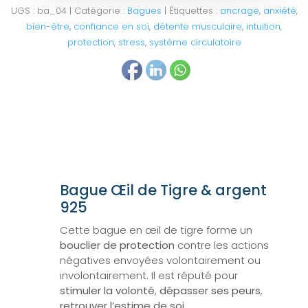
UGS :
ba_04
Catégorie :
Bagues
Étiquettes :
ancrage
,
anxiété
,
bien-être
,
confiance en soi
,
détente musculaire
,
intuition
,
protection
,
stress
,
système circulatoire
Bague Œil de Tigre & argent
925
Cette bague en œil de tigre forme un
bouclier de protection
contre les actions
négatives envoyées volontairement ou
involontairement. Il est réputé pour
stimuler la volonté
,
dépasser ses peurs
,
retrouver l’estime de soi
.