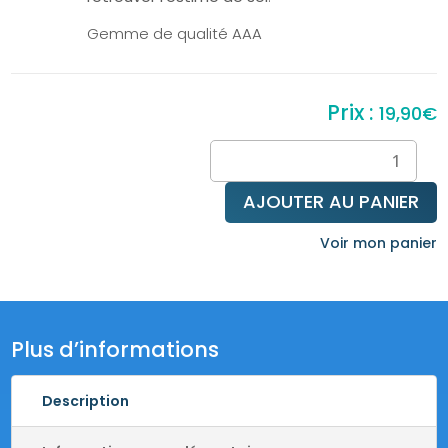
Gemme de qualité AAA
19,90
€
quantité
de
Bague
AJOUTER AU PANIER
œil
de
Voir mon panier
tigre
Plus d’informations
Description