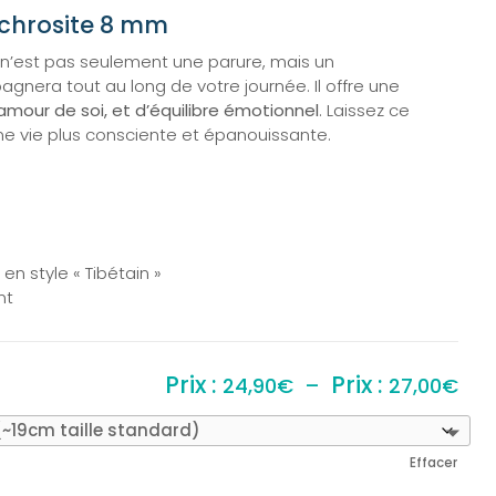
ochrosite 8 mm
n’est pas seulement une parure, mais un
nera tout au long de votre journée. Il offre une
amour de soi, et d’équilibre émotionnel
. Laissez ce
ne vie plus consciente et épanouissante.
n style « Tibétain »
nt
Pla
24,90
€
–
27,00
€
de
prix 
24,
Effacer
à