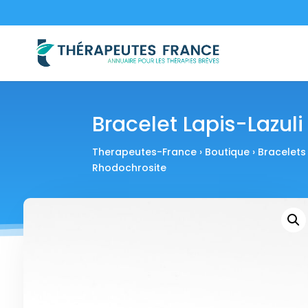
Bracelet Lapis-Lazul
Therapeutes-France
›
Boutique
›
Bracelets
Rhodochrosite