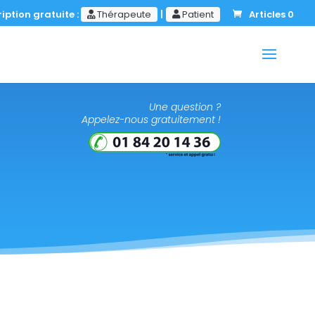
iption gratuite :
Thérapeute
|
Patient
Articles 0
Une question ?
Appelez-nous gratuitement !