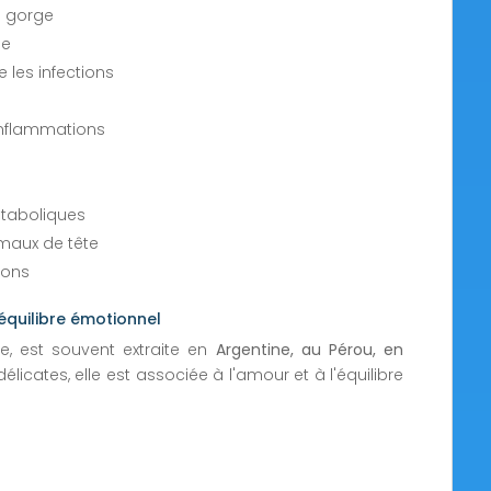
e gorge
ue
 les infections
 inflammations
étaboliques
 maux de tête
ions
'équilibre émotionnel
e, est souvent extraite en
Argentine, au Pérou, en
licates, elle est associée à l'amour et à l'équilibre