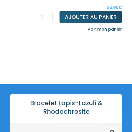
27,
25,90
€
ntité
AJOUTER AU PANIER
celet
Voir mon panier
s-
li
dochrosite
Bracelet Lapis-Lazuli &
Rhodochrosite