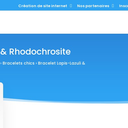
Création de site internet
Nos partenaires
Inscr
i & Rhodochrosite
›
Bracelets chics
› Bracelet Lapis-Lazuli &