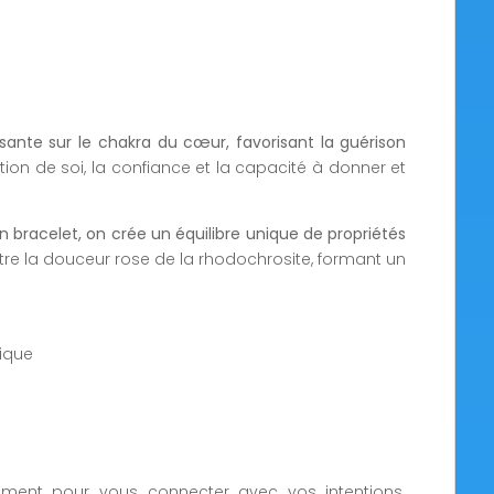
sante sur le chakra du cœur, favorisant la guérison
tion de soi, la confiance et la capacité à donner et
un bracelet, on crée un équilibre unique de propriétés
ontre la douceur rose de la rhodochrosite, formant un
ique
ment pour vous connecter avec vos intentions.