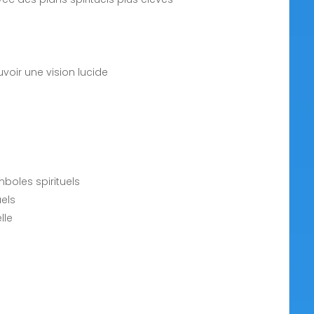
voir une vision lucide
boles spirituels
uels
lle