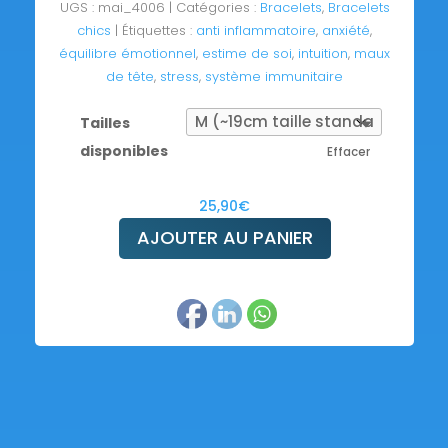
UGS :
mai_4006
Catégories :
Bracelets
,
Bracelets
chics
Étiquettes :
anti inflammatoire
,
anxiété
,
équilibre émotionnel
,
estime de soi
,
intuition
,
maux
de tête
,
stress
,
système immunitaire
Tailles
disponibles
Effacer
25,90
€
AJOUTER AU PANIER