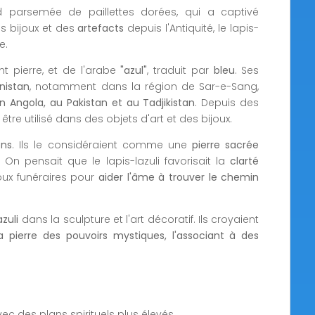
parsemée de paillettes dorées, qui a captivé
es bijoux et des
artefacts
depuis l'Antiquité, le lapis-
e.
ant pierre, et de l'arabe
"azul"
, traduit par
bleu
. Ses
nistan
, notamment dans la région de Sar-e-Sang,
en Angola, au Pakistan et au Tadjikistan
. Depuis des
r être utilisé dans des objets d'art et des bijoux.
ens
. Ils le considéraient comme une
pierre sacrée
. On pensait que le lapis-lazuli favorisait la
clarté
oux funéraires pour
aider l'âme à trouver le chemin
azuli
dans la sculpture et l'art décoratif. Ils croyaient
a pierre des pouvoirs mystiques, l'associant à des
ec des plans spirituels plus élevés