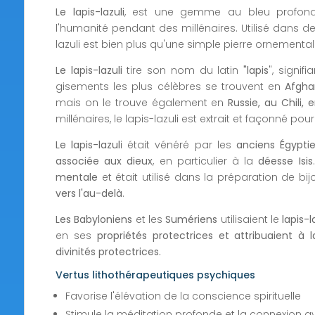
Le lapis-lazuli
, est une gemme au bleu profond 
l'humanité pendant des millénaires. Utilisé dans d
lazuli est bien plus qu'une simple pierre ornemental
Le lapis-lazuli
tire son nom du latin
"lapis
", signifi
gisements les plus célèbres se trouvent en
Afgha
mais on le trouve également en
Russie, au Chili, 
millénaires, le lapis-lazuli est extrait et façonné pou
Le lapis-lazul
i était vénéré par les
anciens Égypti
associée aux dieux
, en particulier à la
déesse Isis
mentale
et était utilisé dans la préparation de bij
vers l'au-delà
.
Les Babyloniens
et les
Sumériens
utilisaient le
lapis-l
en ses
propriétés protectrices et attribuaient à l
divinités protectrices.
Vertus lithothérapeutiques psychiques
Favorise l'élévation de la conscience spirituelle
Stimule la méditation profonde et la connexion av