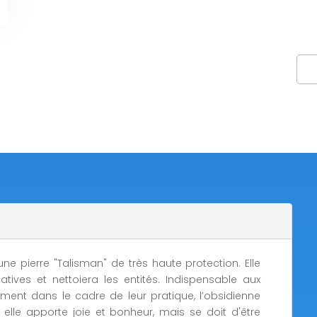
qua
de
Bra
obs
-
citr
une pierre "Talisman" de très haute protection. Elle
tives et nettoiera les entités. Indispensable aux
ment dans le cadre de leur pratique, l’obsidienne
, elle apporte joie et bonheur, mais se doit d'être