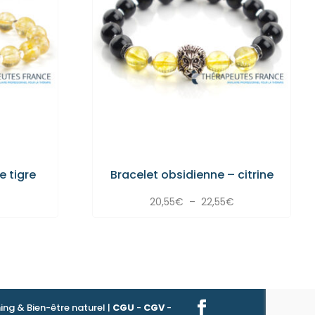
e tigre
Bracelet obsidienne – citrine
Plage
Plage
20,55
€
–
22,55
€
de
de
prix :
prix :
17,50€
20,55€
à
à
19,50€
22,55€
ng & Bien-être naturel |
CGU
-
CGV
-