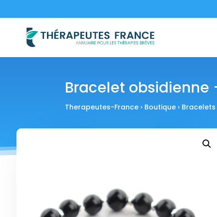
Bracelet obsidienne –
Therapeutes-France
›
Boutique
›
Bracelets