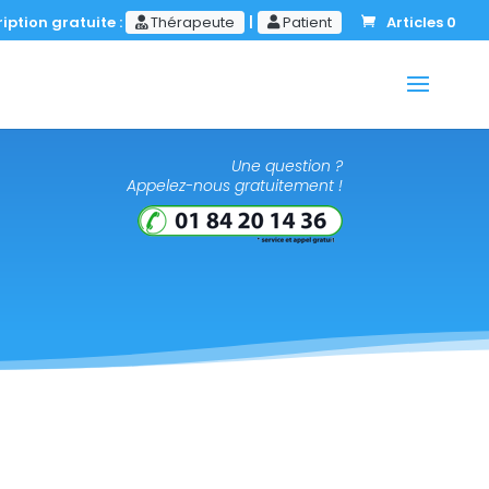
iption gratuite :
Thérapeute
|
Patient
Articles 0
Une question ?
Appelez-nous gratuitement !