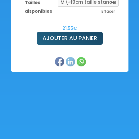
Tailles
disponibles
Effacer
21,55
€
AJOUTER AU PANIER