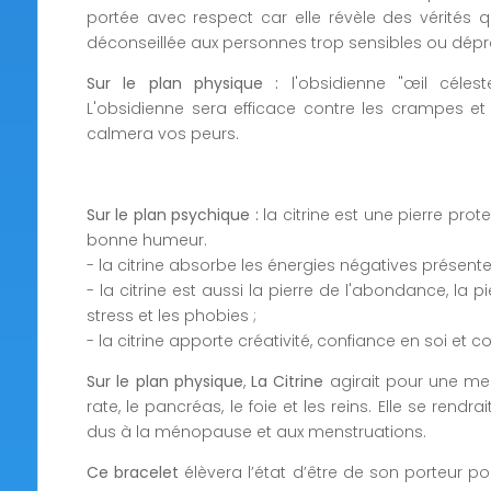
portée avec respect car elle révèle des vérités qu
déconseillée aux personnes trop sensibles ou dépr
Sur le plan physique :
l'obsidienne "œil céleste"
L'obsidienne sera efficace contre les crampes et co
calmera vos peurs.
Sur le plan psychique :
la citrine est une pierre prote
bonne humeur.
- la citrine absorbe les énergies négatives présent
- la citrine est aussi la pierre de l'abondance, la 
stress et les phobies ;
- la citrine apporte créativité, confiance en soi et c
Sur le plan physique
,
La Citrine
agirait pour une mei
rate, le pancréas, le foie et les reins. Elle se rend
dus à la ménopause et aux menstruations.
Ce bracelet
élèvera l’état d’être de son porteur p