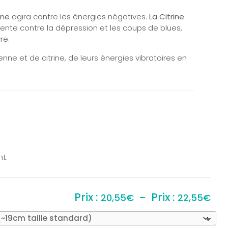
nne
agira contre les énergies négatives.
La Citrine
ellente contre la dépression et les coups de blues,
re.
enne et de citrine, de leurs énergies vibratoires en
nt.
Pla
20,55
€
–
22,55
€
de
prix 
20,