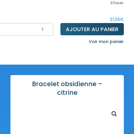
Effacer
à
22,
21,55
€
ntité
AJOUTER AU PANIER
celet
Voir mon panier
idienne
ine
Bracelet obsidienne –
citrine