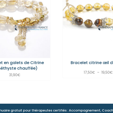
t en galets de Citrine
Bracelet citrine œil d
éthyste chauffée)
17,50
€
–
19,50
€
31,90
€
nuaire gratuit pour thérapeutes certifiés : Accompagnement, Coachi