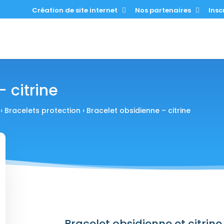
Création de site internet
Nos partenaires
Inscr
 citrine
›
Bracelets protection
› Bracelet obsidienne – citrine
Bracelet obsidienne et citrine