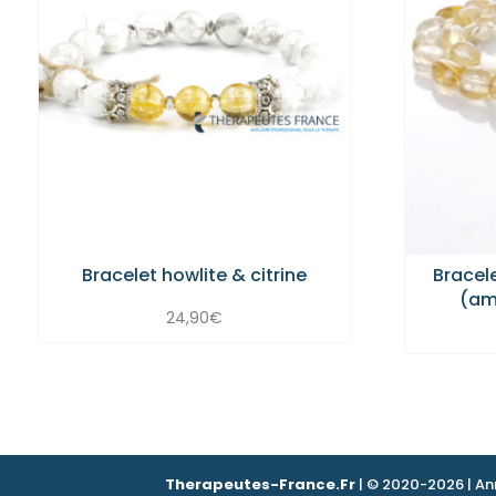
Bracelet howlite & citrine
Bracele
(am
24,90
€
Therapeutes-France.Fr
| © 2020-2026 | An