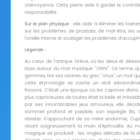
clairvoyance. Cette pierre aide à garder le contrôle
responsabilité.
Sur le plan physique
: elle aide à éliminer les toxin
sur les problèmes de prostate, de mal-être, les sou
l’oreille interne et soulager les problèmes d’acoup
Légende :
Au cœur de l'antique Grèce, où les dieux et déesse
tisse autour du mot mystique "ONYX". Ce terme, q
gemmes, tire ses racines du grec "onux", un mot qui, à 
cette étymologie se cache un récit extraordin
frissons. C'était une époque où les caprices divins 
plus capricieuses de toutes était la belle et irrésist
par ses innombrables jeux amoureux, elle décid
sommeil profond et paisible, son espiègle fils,
résister. S'approchant de sa mère endormie, Cupi
visant soigneusement la main d'Aphrodite. Au m
magique se produisit : les ongles délicats de la