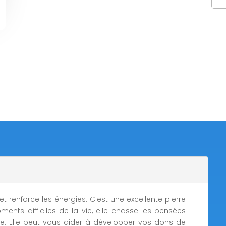
de
Bra
ony
pier
pla
et renforce les énergies. C'est une excellente pierre
ts difficiles de la vie, elle chasse les pensées
ure. Elle peut vous aider à développer vos dons de