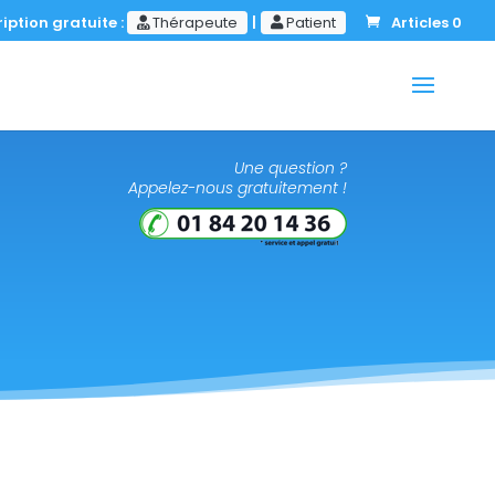
iption gratuite :
Thérapeute
|
Patient
Articles 0
Une question ?
Appelez-nous gratuitement !