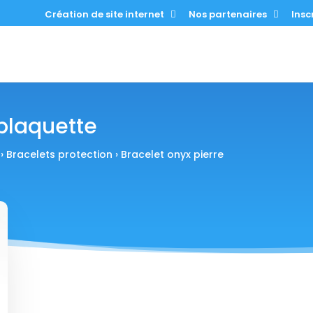
Création de site internet
Nos partenaires
Inscr
 plaquette
›
Bracelets protection
› Bracelet onyx pierre