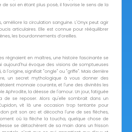
 de soi en étant plus posé, il favorise le sens de la
es, améliore la circulation sanguine. L'Onyx peut agir
cis articulaires. Elle est connue pour rééquilibrer
hènes, les bourdonnements d’oreilles.
s régnaient en maîtres, une histoire fascinante se
ui aujourd'hui évoque des visions de somptueuses
l'origine, signifiait "ongle" ou "griffe". Mais derrière
aire, un secret mythologique à vous donner des
étaient monnaie courante, et l'une des divinités les
ible Aphrodite, la déesse de l'amour. Un jour, fatiguée
a de se reposer. Alors qu'elle sombrait dans un
 Cupidon, vit là une occasion trop tentante pour
don prit son arc et décocha l'une de ses flèches,
oment où la flèche la toucha, quelque chose de
 déesse se détachèrent de sa main dans un frisson