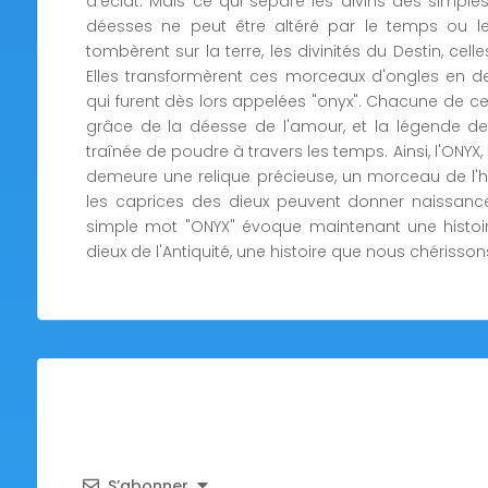
d'éclat. Mais ce qui sépare les divins des simples
déesses ne peut être altéré par le temps ou les
tombèrent sur la terre, les divinités du Destin, celles 
Elles transformèrent ces morceaux d'ongles en de
qui furent dès lors appelées "onyx". Chacune de ce
grâce de la déesse de l'amour, et la légende d
traînée de poudre à travers les temps. Ainsi, l'ONYX
demeure une relique précieuse, un morceau de l'
les caprices des dieux peuvent donner naissance 
simple mot "ONYX" évoque maintenant une histoir
dieux de l'Antiquité, une histoire que nous chérisson
S’abonner