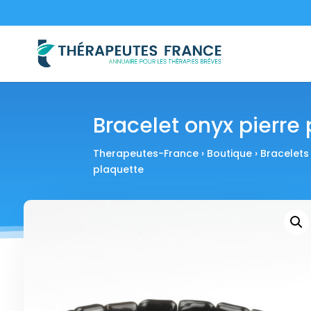
Bracelet onyx pierre
Therapeutes-France
›
Boutique
›
Bracelets
plaquette