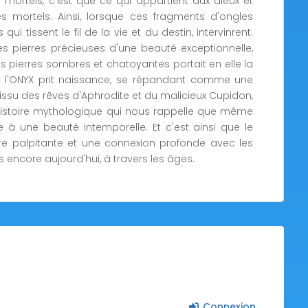
 mortels, c'est que ce qui appartient aux dieux et
 mortels. Ainsi, lorsque ces fragments d'ongles
qui tissent le fil de la vie et du destin, intervinrent.
s pierres précieuses d'une beauté exceptionnelle,
s pierres sombres et chatoyantes portait en elle la
e l'ONYX prit naissance, se répandant comme une
, issu des rêves d'Aphrodite et du malicieux Cupidon,
histoire mythologique qui nous rappelle que même
à une beauté intemporelle. Et c'est ainsi que le
e palpitante et une connexion profonde avec les
s encore aujourd'hui, à travers les âges.
Connexion