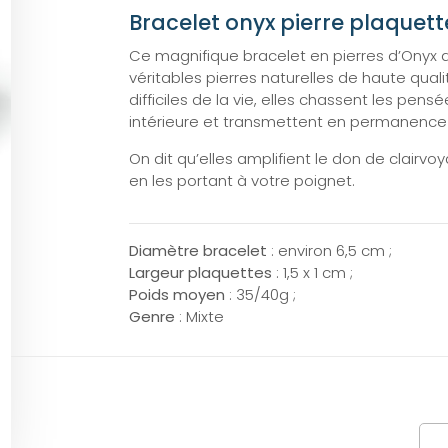
Bracelet onyx pierre plaquett
Ce magnifique bracelet en pierres d’Onyx a
véritables pierres naturelles de haute q
difficiles de la vie, elles chassent les pens
intérieure et transmettent en permanence l
On dit qu’elles amplifient le don de clairvoy
en les portant à votre poignet.
Diamètre bracelet
: environ 6,5 cm ;
Largeur plaquettes
: 1,5 x 1 cm ;
Poids moyen
: 35/40g ;
Genre
: Mixte
qua