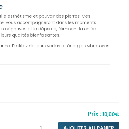
e
llie esthétisme et pouvoir des pierres. Ces
ualité, vous accompagneront dans les moments
ées négatives et la déprime, éliminent la colère
eurs qualités bienfaisantes.
ance. Profitez de leurs vertus et énergies vibratoires
18,80
€
ntité
AJOUTER AU PANIER