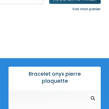
celet
Voir mon panier
x
re
quette
Bracelet onyx pierre
plaquette