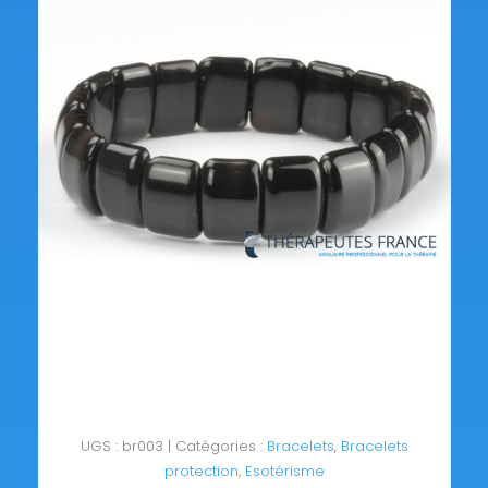
UGS :
br003
Catégories :
Bracelets
,
Bracelets
protection
,
Esotérisme