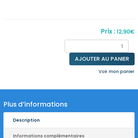
12,90
€
quantité
de
Pierre
AJOUTER AU PANIER
plate
en
Voir mon panier
Chiastolite
Plus d’informations
Description
Informations complémentaires