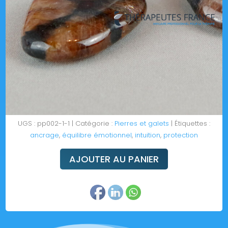
UGS :
pp002-1-1
Catégorie :
Pierres et galets
Étiquettes :
ancrage
,
équilibre émotionnel
,
intuition
,
protection
AJOUTER AU PANIER