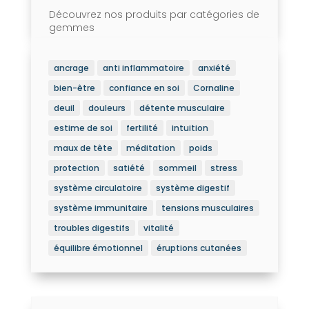
Découvrez nos produits par catégories de
gemmes
ancrage
anti inflammatoire
anxiété
bien-être
confiance en soi
Cornaline
deuil
douleurs
détente musculaire
estime de soi
fertilité
intuition
maux de tête
méditation
poids
protection
satiété
sommeil
stress
système circulatoire
système digestif
système immunitaire
tensions musculaires
troubles digestifs
vitalité
équilibre émotionnel
éruptions cutanées