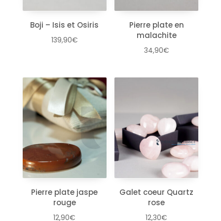
Boji – Isis et Osiris
Pierre plate en
malachite
139,90
€
34,90
€
Pierre plate jaspe
Galet coeur Quartz
rouge
rose
12,90
€
12,30
€