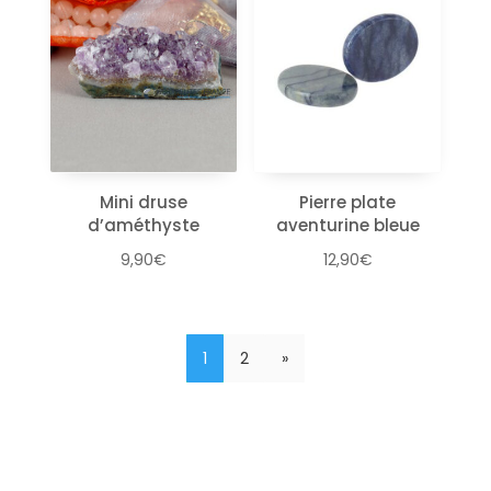
Mini druse
Pierre plate
d’améthyste
aventurine bleue
9,90
€
12,90
€
1
2
»