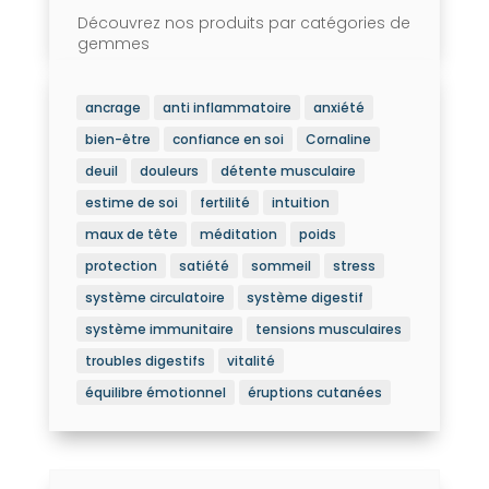
Découvrez nos produits par catégories de
gemmes
ancrage
anti inflammatoire
anxiété
bien-être
confiance en soi
Cornaline
deuil
douleurs
détente musculaire
estime de soi
fertilité
intuition
maux de tête
méditation
poids
protection
satiété
sommeil
stress
système circulatoire
système digestif
système immunitaire
tensions musculaires
troubles digestifs
vitalité
équilibre émotionnel
éruptions cutanées