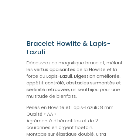
Bracelet Howlite & Lapis-
Lazuli
Découvrez ce magnifique bracelet, mêlant
les
vertus apaisantes
de la
Howlit
e et la
force du
Lapis-Lazuli
.
Digestion améliorée,
appétit contrôlé, obstacles surmontés et
sérénité retrouvée,
un seul bijou pour une
multitude de bienfaits.
Perles en Howlite et Lapis-Lazuli : 8 mm
Qualité « AA »
Agrémenté d’hématites et de 2
couronnes en argent tibétain.
Montage sur élastique doublé, ultra