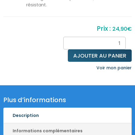
résistant.
24,90
€
quantité
de
Bracelet
AJOUTER AU PANIER
Howlite
&
Voir mon panier
Lapis-
Lazuli
Plus d’informations
Description
Informations complémentaires