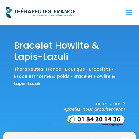
Bracelet Howlite &
Lapis-Lazuli
Therapeutes-France
›
Boutique
›
Bracelets
›
Bracelets forme & poids
› Bracelet Howlite &
Lapis-Lazuli
Une question ?
Appelez-nous gratuitement !