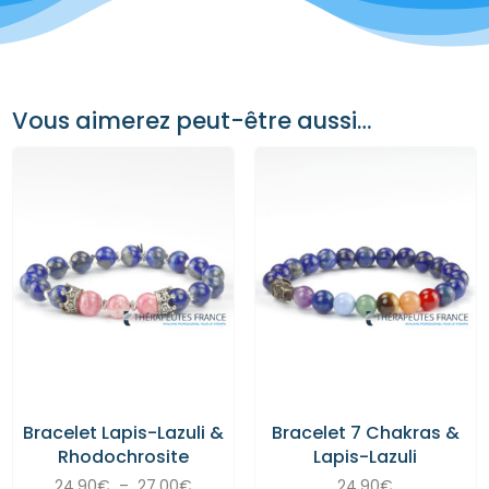
Vous aimerez peut-être aussi…
Bracelet Lapis-Lazuli &
Bracelet 7 Chakras &
Rhodochrosite
Lapis-Lazuli
Plage
24,90
€
–
27,00
€
24,90
€