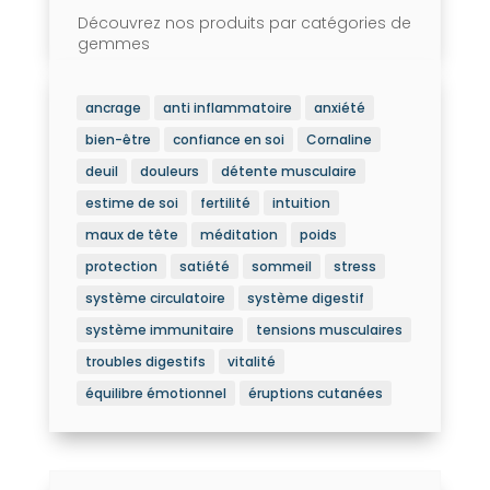
Découvrez nos produits par catégories de
gemmes
ancrage
anti inflammatoire
anxiété
bien-être
confiance en soi
Cornaline
deuil
douleurs
détente musculaire
estime de soi
fertilité
intuition
maux de tête
méditation
poids
protection
satiété
sommeil
stress
système circulatoire
système digestif
système immunitaire
tensions musculaires
troubles digestifs
vitalité
équilibre émotionnel
éruptions cutanées