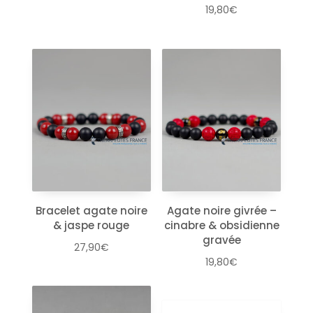
19,80
€
Bracelet agate noire
Agate noire givrée –
& jaspe rouge
cinabre & obsidienne
gravée
27,90
€
19,80
€