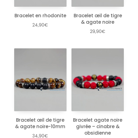
Bracelet en rhodonite
Bracelet œil de tigre
& agate noire
24,90
€
29,90
€
Bracelet œil de tigre
Bracelet agate noire
& agate noire-10mm
givrée – cinabre &
obsidienne
34,90
€