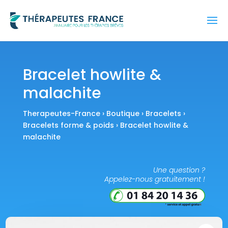
Bracelet howlite &
malachite
Therapeutes-France
›
Boutique
›
Bracelets
›
Bracelets forme & poids
› Bracelet howlite &
malachite
Une question ?
Appelez-nous gratuitement !