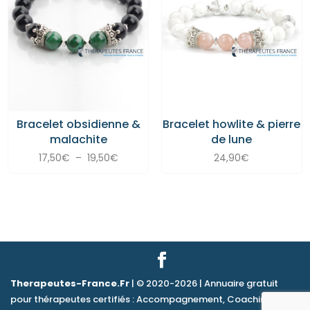
Bracelet obsidienne &
Bracelet howlite & pierre
malachite
de lune
Plage
17,50
€
–
19,50
€
24,90
€
de
prix :
17,50€
à
19,50€
Therapeutes-France.Fr
| © 2020-2026 | Annuaire gratuit
pour thérapeutes certifiés : Accompagnement, Coaching &