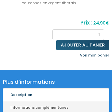
couronnes en argent tibétain.
24,90
€
quantité
de
Bracelet
AJOUTER AU PANIER
howlite
&
Voir mon panier
malachite
Plus d’informations
Description
Informations complémentaires