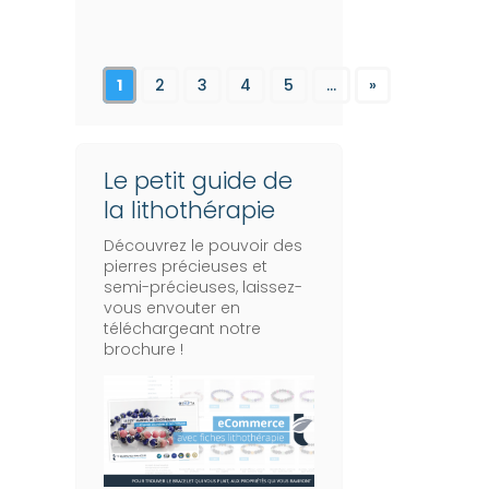
1
2
3
4
5
...
»
Le petit guide de
la lithothérapie
Découvrez le pouvoir des
pierres précieuses et
semi-précieuses, laissez-
vous envouter en
téléchargeant notre
brochure !