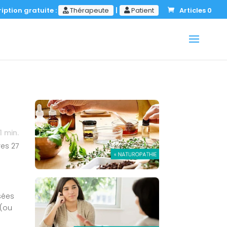
iption gratuite :
Thérapeute
|
Patient
Articles 0
1
min.
res
27
sées
 (ou