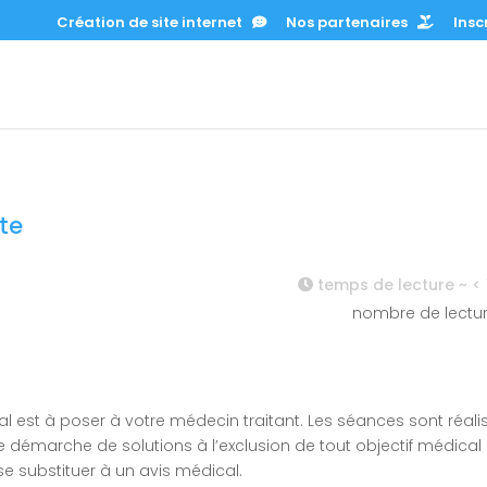
Création de site internet
Nos partenaires
Inscr
te
temps de lecture ~
< 
nombre de lectu
 est à poser à votre médecin traitant. Les séances sont réali
émarche de solutions à l’exclusion de tout objectif médical
 substituer à un avis médical.