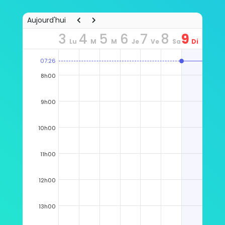
Aujourd'hui
3
4
5
6
7
8
9
Lu
M
M
Je
Ve
Sa
Di
07:26
n
ar
er
u
n
m
m
8h00
9h00
10h00
11h00
12h00
13h00