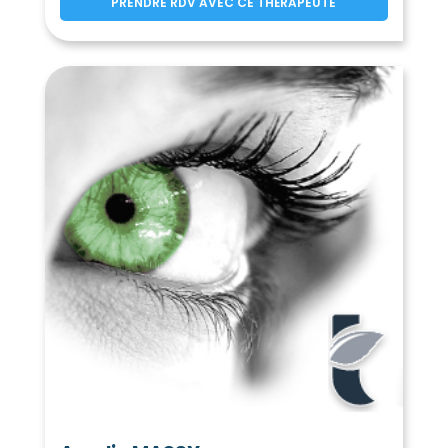
Blandainville
Boisgasson
PRENDRE RDV AVEC CE THÉRAPEUTE
(28120)
(28220)
Boissy-en-Drouais
(28500)
Boissy-lès-Perche
(28340)
Boisville-la-Saint-Père
Boncé
(28150)
(28150)
Boncourt
Bonneval
(28260)
(28800)
Bouglainval
(28130)
Le Boullay-les-Deux-Églises
(28170)
Le Boullay-Mivoye
(28210)
Le Boullay-Thierry
(28210)
La Bourdinière-Saint-Loup
(28360)
Boutigny-Prouais
Bouville
(28410)
(28800)
Bréchamps
Brezolles
(28210)
(28270)
Briconville
Brou
(28300)
(28160)
Broué
Brunelles
Bû
(28410)
(28400)
(28410)
Bullainville
Bullou
(28800)
(28160)
Cernay
Challet
(28120)
(28300)
Champhol
(28300)
Champrond-en-Gâtine
(28240)