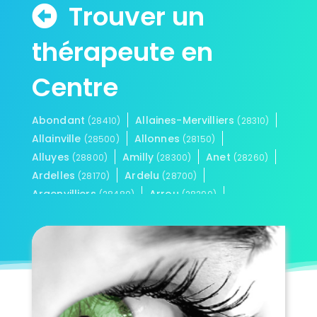
Trouver un
thérapeute en
Centre
Abondant
Allaines-Mervilliers
(28410)
(28310)
Allainville
Allonnes
(28500)
(28150)
Alluyes
Amilly
Anet
(28800)
(28300)
(28260)
Ardelles
Ardelu
(28170)
(28700)
Argenvilliers
Arrou
(28480)
(28290)
Aunay-sous-Auneau
(28700)
Aunay-sous-Crécy
(28500)
Auneau-Bleury-Saint-Symphorien
(28700)
Les Autels-Villevillon
(28330)
Autheuil
Authon-du-Perche
(28220)
(28330)
Baigneaux
(28140)