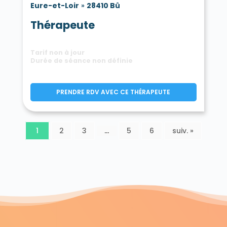
Eure-et-Loir
»
28410 Bû
Thérapeute
Tarif non à jour
Durée de séance non définie
PRENDRE RDV AVEC CE THÉRAPEUTE
1
2
3
…
5
6
suiv. »