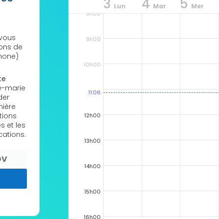
3
4
5
Lun
Mar
Mer
8h00
 vous
9h00
ions de
hone)
10h00
te
ne-marie
11:06
der
mière
tions
12h00
s et les
cations.
13h00
DV
14h00
15h00
16h00