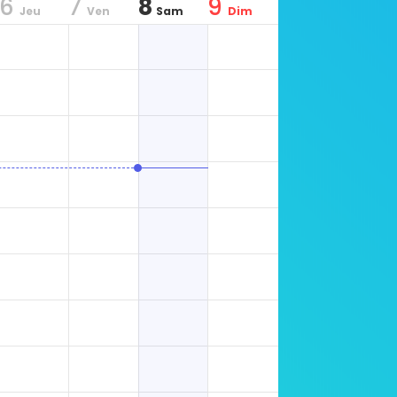
6
7
8
9
Jeu
Ven
Sam
Dim