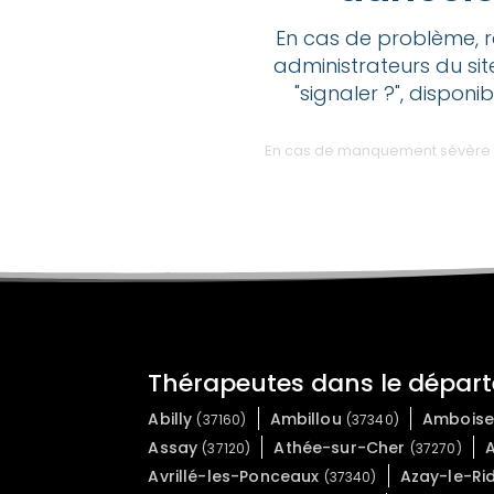
En cas de problème, r
administrateurs du sit
"signaler ?", disponi
En cas de manquement sévère des
Thérapeutes dans le départ
Abilly
Ambillou
Ambois
(37160)
(37340)
Assay
Athée-sur-Cher
(37120)
(37270)
Avrillé-les-Ponceaux
Azay-le-R
(37340)