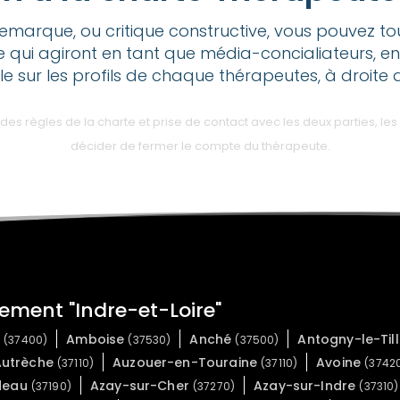
emarque, ou critique constructive, vous pouvez t
e qui agiront en tant que média-concialiateurs, en
ble sur les profils de chaque thérapeutes, à droite 
 règles de la charte et prise de contact avec les deux parties, les 
décider de fermer le compte du thérapeute.
ement "Indre-et-Loire"
e
Amboise
Anché
Antogny-le-Til
(37400)
(37530)
(37500)
Autrèche
Auzouer-en-Touraine
Avoine
(37110)
(37110)
(3742
ideau
Azay-sur-Cher
Azay-sur-Indre
(37190)
(37270)
(37310)