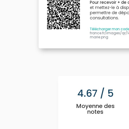
Pour recevoir + de
et mettez-le à disp
permettre de dépose
consultations.
Télécharger mon cod
france.fr/images/qr/
marie.png
4.67
/ 5
Moyenne des
notes