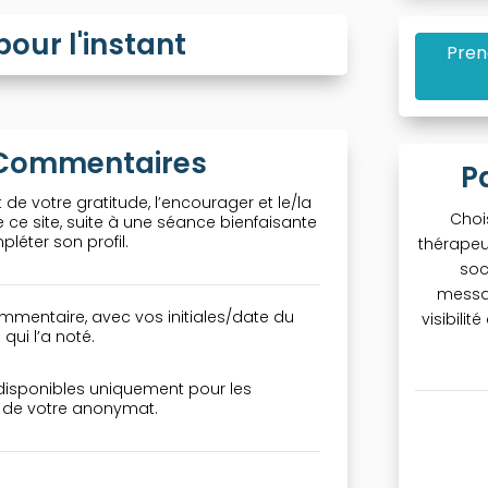
ur l'instant
Pren
& Commentaires
P
 de votre gratitude, l’encourager et le/la
Choi
ce site, suite à une séance bienfaisante
léter son profil.
thérapeu
soc
messa
mmentaire, avec vos initiales/date du
visibili
qui l’a noté.
 disponibles uniquement pour les
n de votre anonymat.