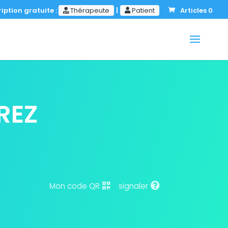
iption gratuite :
Thérapeute
|
Patient
Articles 0
REZ
Mon code QR
signaler