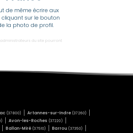
out de même écrire aux
 cliquant sur le bouton
de la photo de profil.
administrateurs du site pourront
lac
Artannes-sur-Indre
(37800)
(37260)
Avon-les-Roches
0)
(37220)
Ballan-Miré
Barrou
(37510)
(37350)