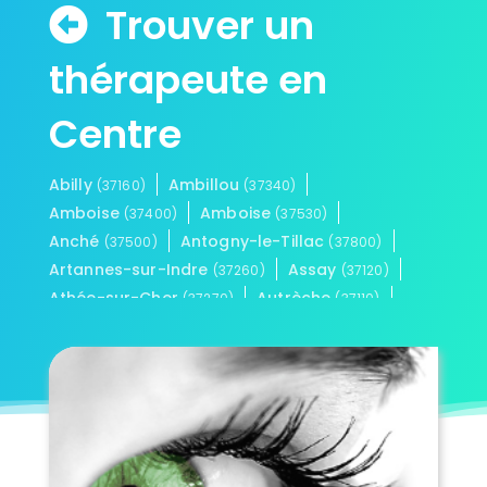
Trouver un
thérapeute en
Centre
Abilly
Ambillou
(37160)
(37340)
Amboise
Amboise
(37400)
(37530)
Anché
Antogny-le-Tillac
(37500)
(37800)
Artannes-sur-Indre
Assay
(37260)
(37120)
Athée-sur-Cher
Autrèche
(37270)
(37110)
Auzouer-en-Touraine
Avoine
(37110)
(37420)
Avon-les-Roches
(37220)
Avrillé-les-Ponceaux
(37340)
Azay-le-Rideau
(37190)
Azay-sur-Cher
(37270)
Azay-sur-Indre
Ballan-Miré
(37310)
(37510)