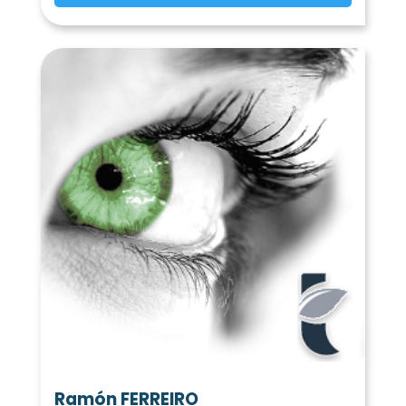
Larçay
Lémeré
(37270)
(37120)
Lerné
Le Liège
(37500)
(37460)
Lignières-de-Touraine
Ligré
(37130)
(37500)
Ligueil
Limeray
(37240)
(37530)
Loches
Loché-sur-Indrois
(37600)
(37460)
Louans
Le Louroux
(37320)
(37240)
Lublé
Lussault-sur-Loire
(37330)
(37400)
Luynes
Luzé
Luzillé
(37230)
(37120)
(37150)
Maillé
Manthelan
(37800)
(37240)
Marçay
Marcé-sur-Esves
(37500)
(37160)
Marcilly-sur-Maulne
(37330)
Marcilly-sur-Vienne
(37800)
Marigny-Marmande
Marray
(37120)
(37370)
Mazières-de-Touraine
(37130)
La Membrolle-sur-Choisille
(37390)
Mettray
Monnaie
(37390)
(37380)
Montbazon
Monthodon
(37250)
(37110)
Ramón FERREIRO