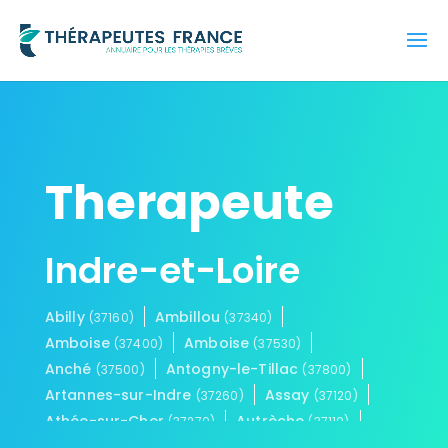
Therapeute
Indre-et-Loire
Abilly
Ambillou
(37160)
(37340)
Amboise
Amboise
(37400)
(37530)
Anché
Antogny-le-Tillac
(37500)
(37800)
Artannes-sur-Indre
Assay
(37260)
(37120)
Athée-sur-Cher
Autrèche
(37270)
(37110)
Auzouer-en-Touraine
Avoine