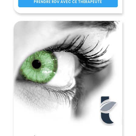
PRENDRE RDV AVEC CE THÉRAPEUTE
Marigny-Marmande
Marray
(37120)
(37370)
Mazières-de-Touraine
(37130)
La Membrolle-sur-Choisille
(37390)
Mettray
Monnaie
(37390)
(37380)
Montbazon
Monthodon
(37250)
(37110)
Montlouis-sur-Loire
(37270)
Montrésor
(37460)
Montreuil-en-Touraine
(37530)
Monts
Morand
(37260)
(37110)
Mosnes
Mouzay
(37530)
(37600)
Nazelles-Négron
Neuil
(37530)
(37190)
Neuillé-le-Lierre
(37380)
Neuillé-Pont-Pierre
(37360)
Neuilly-le-Brignon
(37160)
Neuville-sur-Brenne
(37110)
Neuvy-le-Roi
Noizay
(37370)
(37210)
Notre-Dame-d'Oé
(37390)