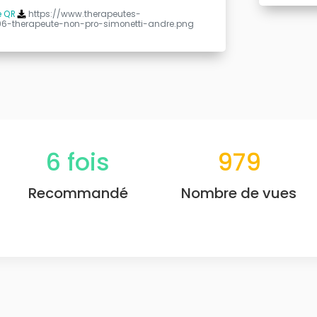
e QR
https://www.therapeutes-
96-therapeute-non-pro-simonetti-andre.png
6
fois
979
Recommandé
Nombre de vues