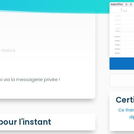
es-France
i via la messagerie privée !
Cert
Ce thé
di
ur l'instant