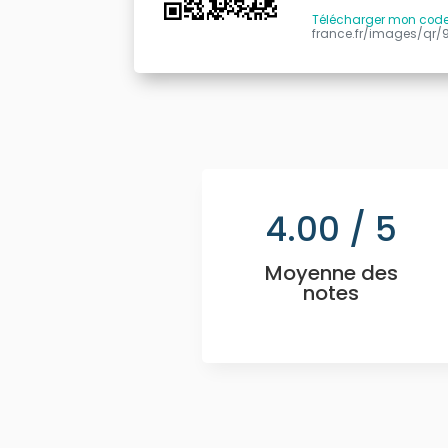
Télécharger mon cod
france.fr/images/qr/
4.00
/ 5
Moyenne des
notes