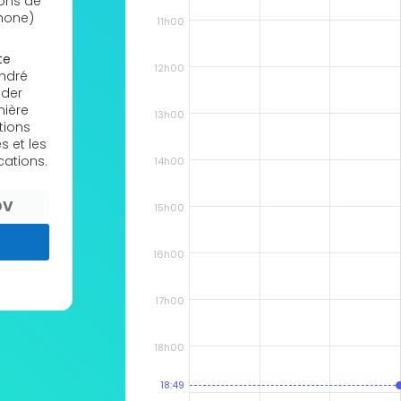
ions de
hone)
11h00
te
12h00
André
ider
mière
13h00
tions
s et les
cations.
14h00
DV
15h00
16h00
17h00
18h00
18:49