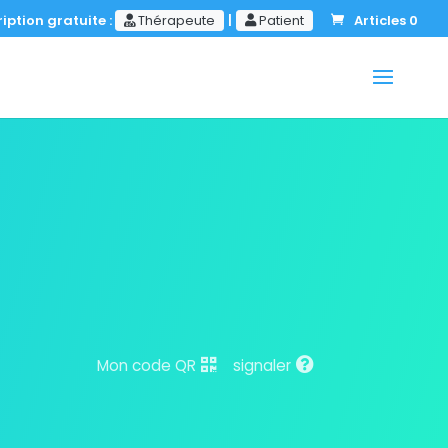
iption gratuite :
Thérapeute
|
Patient
Articles 0
Mon code QR
signaler