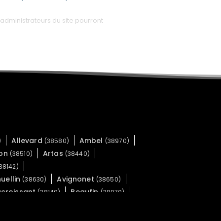
administrateurs du site pourront
Allevard
Ambel
)
(38580)
(38970)
don
Artas
(38510)
(38440)
38142)
uellin
Avignonet
(38630)
(38650)
croissant
Beaufin
(38140)
(38970)
Royans
(38160)
nais
Bilieu
(38690)
(38850)