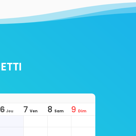
ETTI
6
7
8
9
Jeu
Ven
Sam
Dim