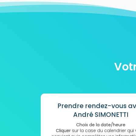
Vot
Prendre rendez-vous a
André SIMONETTI
Choix de la date/heure
Cliquer
sur la case du calendrier qui