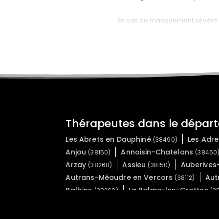
En cas de manquement sévère des
Thérapeutes dans le départ
Les Abrets en Dauphiné
Les Adr
(38490)
Anjou
Annoisin-Chatelans
(38150)
(38460
Arzay
Assieu
Auberive
(38260)
(38150)
Autrans-Méaudre en Vercors
Aut
(38112)
Balbins
La Balme-les-Grottes
(38260)
(3
Beaufort
Beaulieu
Beau
(38270)
(38470)
Bellegarde-Poussieu
Belmont
(38270)
(3