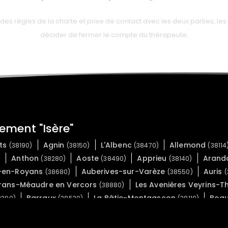
 règles de la charte et prise de contact avec les deux parties, les 
décider de fermer le compte du thérapeute.
ement "Isère"
ets
Agnin
L'Albenc
Allemond
(38190)
(38150)
(38470)
(38114
Anthon
Aoste
Apprieu
Aran
)
(38280)
(38490)
(38140)
s-en-Royans
Auberives-sur-Varèze
Auris
(38680)
(38550)
(
rans-Méaudre en Vercors
Les Avenières Veyrins-Th
(38880)
Barraux
La Bâtie-Montgascon
Beau
8390)
(38530)
(38110)
repaire
Beauvoir-de-Marc
Beauvoir-en-
(38270)
(38440)
Bernin
Besse
Bessins
Béve
8690)
(38190)
(38142)
(38160)