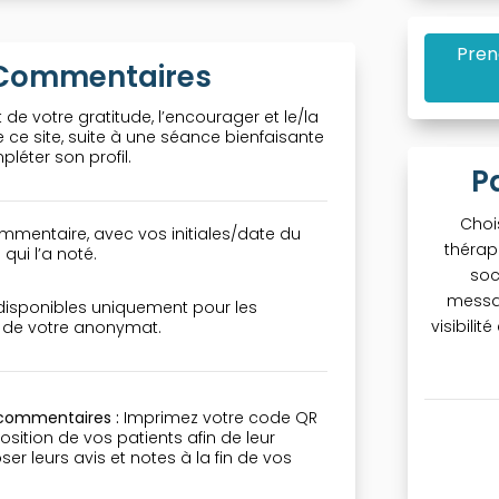
Pren
& Commentaires
 de votre gratitude, l’encourager et le/la
ce site, suite à une séance bienfaisante
léter son profil.
P
Choi
mmentaire, avec vos initiales/date du
thérap
qui l’a noté.
soc
messa
 disponibles uniquement pour les
visibili
n de votre anonymat.
 commentaires :
Imprimez votre code QR
osition de vos patients afin de leur
r leurs avis et notes à la fin de vos