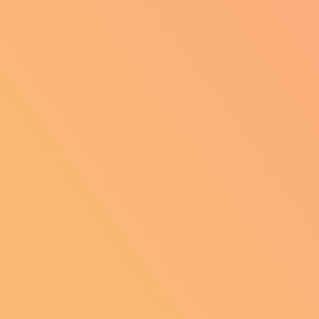
int-Pierre-de-Chartreuse
(38380)
Saint-Prim
(38370)
Saint-Romain-de-Surieu
(38150)
iméon-de-Bressieux
(38870)
Saint-Théoffrey
(38119)
cent-de-Mercuze
(38660)
38350)
-et-Bonce
(38290)
Sermérieu
38300)
(38510)
La Sône
(38460)
(38840)
La Terrasse
Theys
(38660)
(38570)
et
Tramolé
(38660)
(38300)
Valencin
8740)
(38540)
-Risset
Vasselin
(38760)
(38890)
lieu
Velanne
(38090)
(38620)
d
Vertrieu
(38420)
(38390)