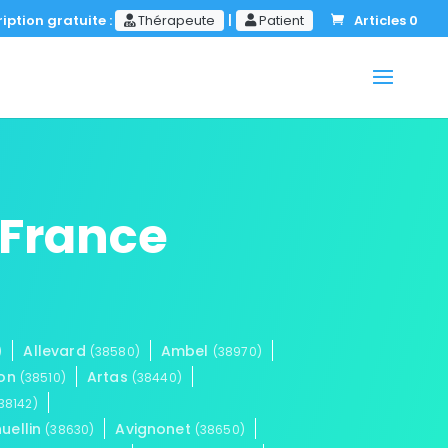
iption gratuite :
Thérapeute
|
Patient
Articles 0
-France
Allevard
Ambel
)
(38580)
(38970)
don
Artas
(38510)
(38440)
38142)
uellin
Avignonet
(38630)
(38650)