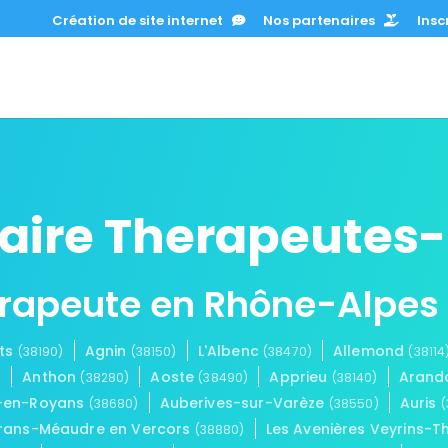
Création de site internet
Nos partenaires
Inscr
nuaire Therapeutes
érapeute en Rhône-Alpes
ets
Agnin
L'Albenc
Allemond
(38190)
(38150)
(38470)
(38114
Anthon
Aoste
Apprieu
Aran
)
(38280)
(38490)
(38140)
s-en-Royans
Auberives-sur-Varèze
Auris
(38680)
(38550)
(
rans-Méaudre en Vercors
Les Avenières Veyrins-Th
(38880)