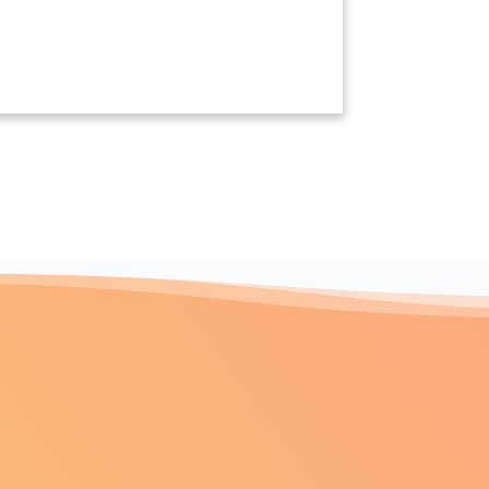
il
Saint-Cassien
(38620)
(38500)
nt-Clair-de-la-Tour
(38110)
Saint-Didier-de-la-Tour
(38110)
Sainte-Luce
120)
(38970)
int-Étienne-de-Saint-Geoirs
(38590)
nt-Georges-d'Espéranche
(38790)
Saint-Hilaire-de-la-Côte
(38260)
(38480)
aint-Jean-de-Vaulx
(38220)
ulien-de-l'Herms
(38122)
ier
(38840)
Saint-Marcellin
0)
(38160)
Saint-Martin-d'Hères
0)
(38400)
int-Maurice-l'Exil
(38550)
aint-Michel-les-Portes
(38650)
0)
de-Varces
(38760)