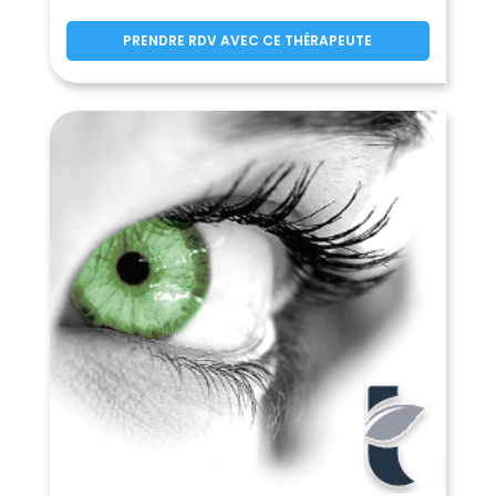
Eybens
Eydoche
(38320)
(38690)
PRENDRE RDV AVEC CE THÉRAPEUTE
Eyzin-Pinet
Faramans
(38780)
(38260)
Faverges-de-la-Tour
(38110)
La Ferrière
La Flachère
(38580)
(38530)
Flachères
Fontaine
(38690)
(38600)
Fontanil-Cornillon
(38120)
La Forteresse
Four
(38590)
(38080)
Le Freney-d'Oisans
La Frette
(38142)
(38260)
Froges
Frontonas
(38190)
(38290)
La Garde
Gières
(38520)
(38610)
Gillonnay
Goncelin
(38260)
(38570)
Le Grand-Lemps
Granieu
(38690)
(38490)
Grenay
Grenoble
(38540)
(38000)
Grenoble
(38100)
Gresse-en-Vercors
Le Gua
(38650)
(38450)
Herbeys
Heyrieux
(38320)
(38540)
Hières-sur-Amby
Huez
(38118)
(38750)