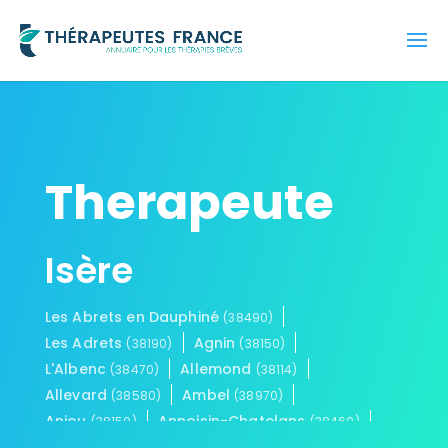
Therapeute
Isère
Les Abrets en Dauphiné
(38490)
Les Adrets
Agnin
(38190)
(38150)
L'Albenc
Allemond
(38470)
(38114)
Allevard
Ambel
(38580)
(38970)
Anjou
Annoisin-Chatelans
(38150)
(38460)
Anthon
Aoste