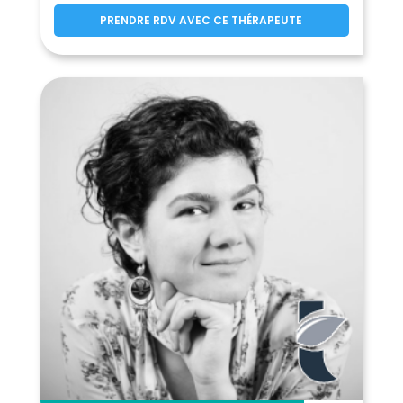
Le Champ-près-Froges
(38190)
PRENDRE RDV AVEC CE THÉRAPEUTE
Champ-sur-Drac
(38560)
Chamrousse
Chanas
(38410)
(38150)
Chantelouve
Chantesse
(38740)
(38470)
Chapareillan
(38530)
La Chapelle-de-la-Tour
(38110)
La Chapelle-de-Surieu
(38150)
La Chapelle-du-Bard
(38580)
Charancieu
Charantonnay
(38490)
(38790)
Charavines
Charette
(38850)
(38390)
Charnècles
(38140)
Charvieu-Chavagneux
(38230)
Chasselay
(38470)
Chasse-sur-Rhône
(38670)
Chassignieu
(38730)
Château-Bernard
(38650)
Châteauvilain
Châtelus
(38300)
(38680)