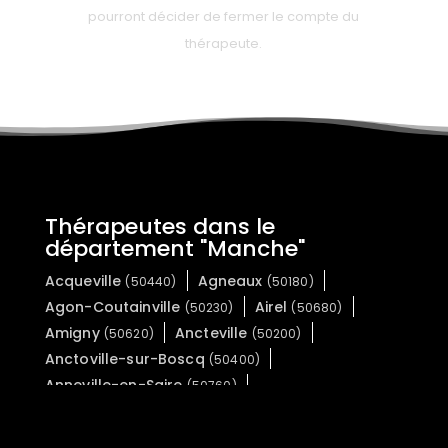
pourront décider de fermer le compte du
thérapeute.
Thérapeutes dans le
département "Manche"
Acqueville
Agneaux
(50440)
(50180)
Agon-Coutainville
Airel
(50230)
(50680)
Amigny
Ancteville
(50620)
(50200)
Anctoville-sur-Boscq
(50400)
Anneville-en-Saire
(50760)
Anneville-sur-Mer
Annoville
(50560)
(50660)
Appeville
Argouges
(50500)
(50240)