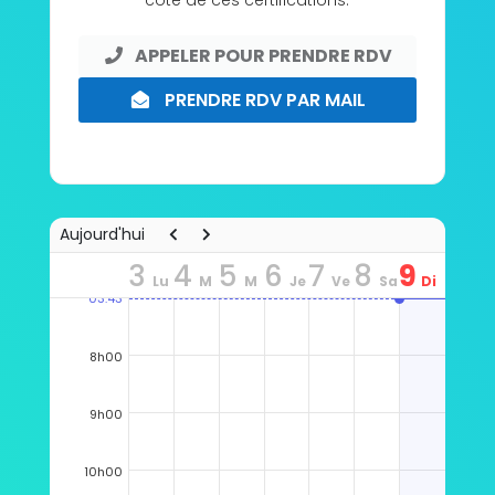
côté de ces certifications.
APPELER POUR PRENDRE RDV
PRENDRE RDV PAR MAIL
Aujourd'hui
3
4
5
6
7
8
9
Lu
M
M
Je
Ve
Sa
Di
03:43
n
ar
er
u
n
m
m
8h00
9h00
10h00