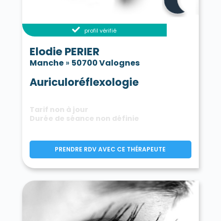
profil vérifié
Elodie PERIER
Manche
»
50700 Valognes
Auriculoréflexologie
Tarif non à jour
Durée de séance non définie
PRENDRE RDV AVEC CE THÉRAPEUTE