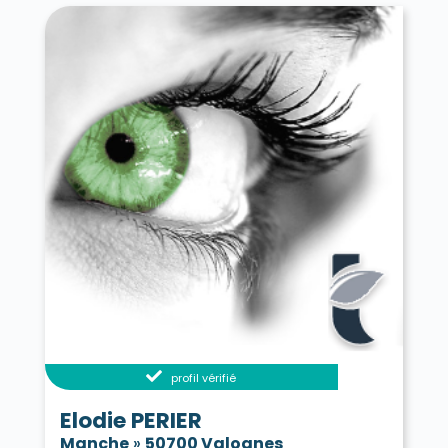
profil vérifié
Elodie PERIER
Manche
»
50700 Valognes