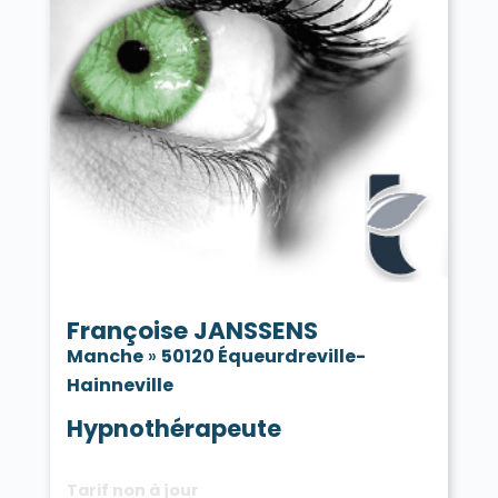
Françoise JANSSENS
Manche
»
50120 Équeurdreville-
Hainneville
Hypnothérapeute
Tarif non à jour