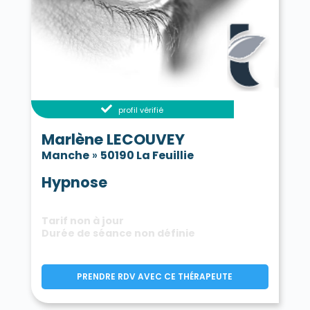
profil vérifié
Marlène LECOUVEY
Manche
»
50190 La Feuillie
Hypnose
Tarif non à jour
Durée de séance non définie
PRENDRE RDV AVEC CE THÉRAPEUTE