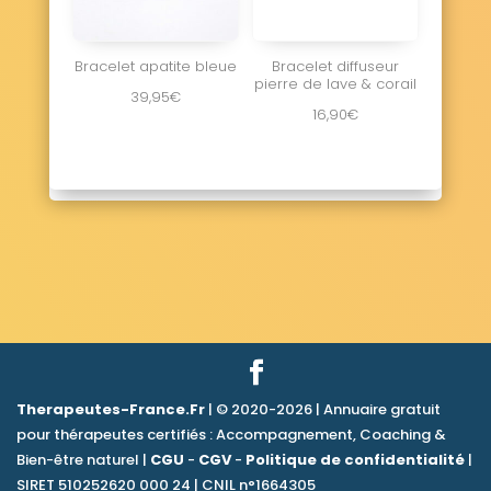
Bracelet apatite bleue
Bracelet diffuseur
pierre de lave & corail
39,95
€
16,90
€
Therapeutes-France.Fr
| © 2020-2026 | Annuaire gratuit
pour thérapeutes certifiés : Accompagnement, Coaching &
Bien-être naturel |
CGU
-
CGV
-
Politique de confidentialité
|
SIRET 510252620 000 24 | CNIL n°1664305