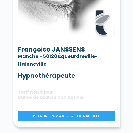
Françoise JANSSENS
Manche
»
50120 Équeurdreville-
Hainneville
Hypnothérapeute
Tarif non à jour
Durée de séance non définie
PRENDRE RDV AVEC CE THÉRAPEUTE