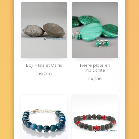
Boji – Isis et Osiris
Pierre plate en
malachite
139,90
€
34,90
€