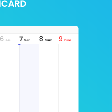
PICARD
6
7
8
9
Jeu
Ven
Sam
Dim