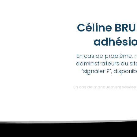
Céline BRU
adhésio
En cas de problème, r
administrateurs du sit
"signaler ?", disponi
En cas de manquement sévère des