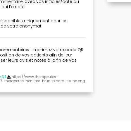
mmentaire, avec vos initiales/date du
qui l’a noté.
 disponibles uniquement pour les
n de votre anonymat.
 commentaires :
Imprimez votre code QR
osition de vos patients afin de leur
r leurs avis et notes à la fin de vos
e QR
https://www.therapeutes-
27-therapeute-non-pro-brun-picard-celine.png