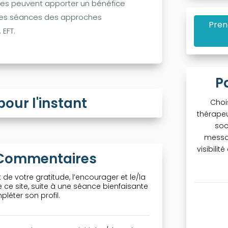
elles peuvent apporter un bénéfice
s mes séances des approches
Pren
 EFT.
P
ur l'instant
Choi
thérapeu
soc
messa
visibili
& Commentaires
 de votre gratitude, l’encourager et le/la
ce site, suite à une séance bienfaisante
léter son profil.