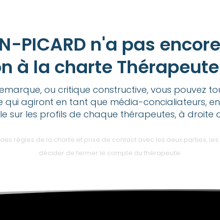
N-PICARD n'a pas encore
n à la charte Thérapeut
emarque, ou critique constructive, vous pouvez t
e qui agiront en tant que média-concialiateurs, en
ble sur les profils de chaque thérapeutes, à droite 
 règles de la charte et prise de contact avec les deux parties, les 
décider de fermer le compte du thérapeute.