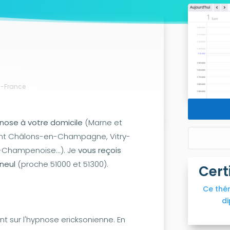
es-France
nose à votre domicile
(Marne et
nt Châlons-en-Champagne, Vitry-
e-Champenoise...). Je
vous reçois
neul
(proche 51000 et 51300).
Cert
Ce thé
di
t sur l'hypnose ericksonienne. En