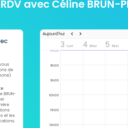
 RDV avec Céline BRUN-
Aujourd'hui
vec
3
4
5
Lun
Mar
Mer
04:32
 vous
8h00
ions de
hone)
9h00
te
ne BRUN-
10h00
der
mière
tions
11h00
s et les
cations.
12h00