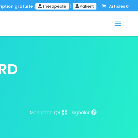
iption gratuite :
Thérapeute
|
Patient
Articles 0
ARD
Mon code QR
signaler