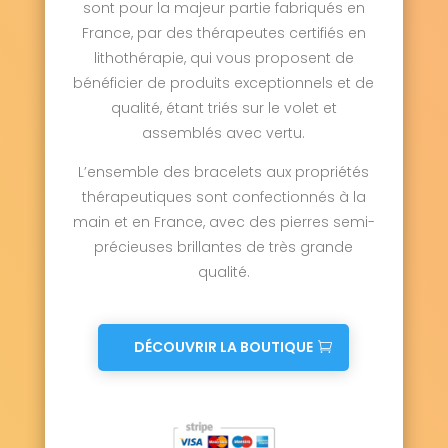
sont pour la majeur partie fabriqués en
Thiéblemont-Farémont 51300
Thil 51220
France, par des thérapeutes certifiés en
Thillois 51370
Le Thoult-Trosnay 51210
lithothérapie, qui vous proposent de
Tilloy-et-Bellay 51460
Tinqueux 51430
Togny-aux-Bœufs 51240
bénéficier de produits exceptionnels et de
Tours-sur-Marne 51150
Tramery 51170
qualité, étant triés sur le volet et
Trécon 51130
Tréfols 51210
Trépail 51380
assemblés avec vertu.
Treslon 51140
Trigny 51140
Trois-Fontaines-l'Abbaye 51340
L’ensemble des bracelets aux propriétés
Trois-Puits 51500
Troissy 51700
thérapeutiques sont confectionnés à la
Vadenay 51400
Val de Livre 51150
main et en France, avec des pierres semi-
Val-des-Marais 51130
Val-de-Vesle 51360
précieuses brillantes de très grande
Val-de-Vière 51340
Valmy 51800
Vanault-le-Châtel 51330
qualité.
Vanault-les-Dames 51340
Vandeuil 51140
Vandières 51700
Vassimont-et-Chapelaine 51320
DÉCOUVRIR LA BOUTIQUE
Vatry 51320
Vauchamps 51210
Vauciennes 51480
Vauclerc 51300
Vaudemange 51380
Vaudesincourt 51600
Vavray-le-Grand 51300
Vavray-le-Petit 51300
Vélye 51130