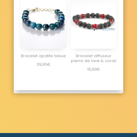
Villers-Franqueux 51220
Villers-le-Château 51510
Villers-le-Sec 51250
Villers-Marmery 51380
Villers-sous-Châtillon 51700
Villeseneux 51130
La Ville-sous-Orbais 51270
Ville-sur-Tourbe 51800
Villevenard 51270
Villiers-aux-Corneilles 51260
Vinay 51530
Vincelles 51700
Vindey 51120
Bracelet apatite bleue
Bracelet diffuseur
Virginy 51800
Vitry-en-Perthois 51300
pierre de lave & corail
39,95
€
Vitry-la-Ville 51240
Vitry-le-François 51300
16,90
€
Voilemont 51800
Voipreux 51130
Vouarces 51260
Vouillers 51340
Vouzy 51130
Vraux 51150
Vrigny 51390
Vroil 51330