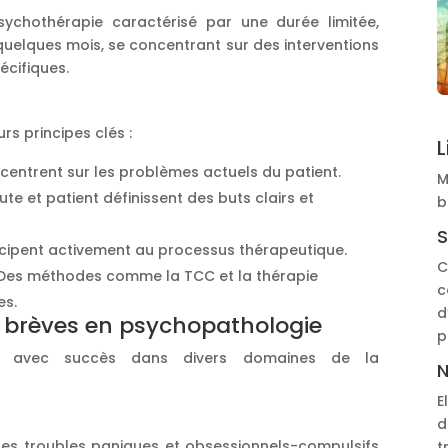
ychothérapie caractérisé par une durée limitée,
elques mois, se concentrant sur des interventions
écifiques.
rs principes clés :
L
ncentrent sur les problèmes actuels du patient.
M
te et patient définissent des buts clairs et
b
S
ticipent activement au processus thérapeutique.
C
 Des méthodes comme la TCC et la thérapie
c
es.
d
s brèves en psychopathologie
p
ées avec succès dans divers domaines de la
N
E
d
, les troubles paniques et obsessionnels-compulsifs
t