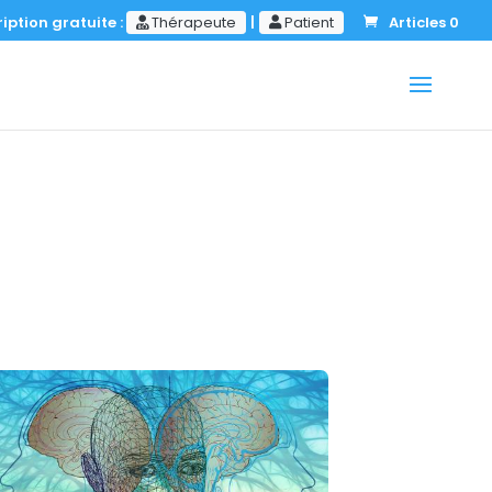
iption gratuite :
Thérapeute
|
Patient
Articles 0