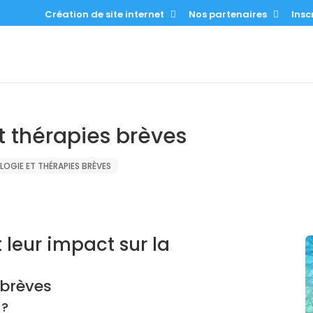
Création de site internet
Nos partenaires
Inscr
t thérapies brèves
OGIE ET THÉRAPIES BRÈVES
 leur impact sur la
 brèves
 ?