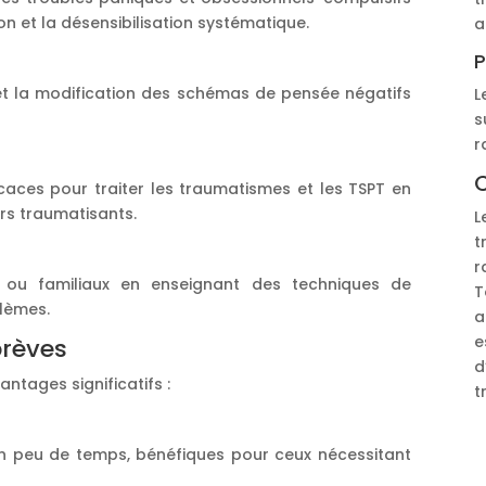
on et la désensibilisation systématique.
a
P
n et la modification des schémas de pensée négatifs
L
s
r
C
aces pour traiter les traumatismes et les TSPT en
irs traumatisants.
L
t
r
ux ou familiaux en enseignant des techniques de
T
lèmes.
a
e
brèves
d
antages significatifs :
t
 en peu de temps, bénéfiques pour ceux nécessitant