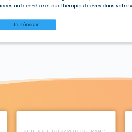
'accès au bien-être et aux thérapies brèves dans votre vi
0215
Lozzi 20224
Lucciana 20290
Lugo-di-Nazza 2024
 20259
Mazzola 20250
Meria 20287
Moïta 20270
Mo
4
Monte 20290
Montegrosso 20214
Monticello 20220
Je m'inscris
 20225
Nessa 20225
Nocario 20229
Noceta 20242
iastro 20217
Olcani 20217
Oletta 20232
Olmeta-di-Ca
20259
Olmo 20290
Omessa 20236
Ortale 20234
Or
70
Parata 20229
Patrimonio 20253
Penta-Acquatella 
Pianello 20272
Piano 20131
Piazzali 20234
Piazzole 2
iedipartino 20229
Pie-d'Orezza 20229
Pietracorbara 20
etricaggio 20234
Pietroso 20242
Piève 20246
Pigna 2
0
Poggio-di-Venaco 20250
Poggio-d'Oletta 20232
Po
9
Popolasca 20218
Porri 20215
La Porta 20237
Prato
i-Fiumorbo 20243
Pruno 20264
Quercitello 20237
Rap
igliani 20242
Rusio 20244
Rutali 20239
Saint-Florent
ugnani 20213
San-Gavino-di-Fiumorbo 20243
San-Gavi
liano 20230
San-Lorenzo 20244
San-Martino-di-Lota 
ucia-di-Moriani 20230
Santa-Maria-di-Lota 20200
Sant
a-di-Cotone 20221
Sant'Antonino 20220
Santa-Reparat
o-Pietro-di-Tenda 20217
Santo-Pietro-di-Tenda 20246
0212
Serra-di-Fiumorbo 20243
Silvareccio 20215
Sisc
Soveria 20250
Speloncato 20226
Stazzona 20229
Tag
BOUTIQUE THÉRAPEUTES-FRANCE