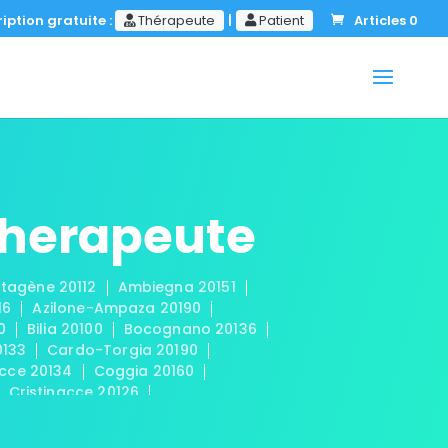
iption gratuite :
Thérapeute
|
Patient
Articles 0
Therapeute
ltagène 20112
Ambiegna 20151
16
Azilone-Ampaza 20190
0
Bilia 20100
Bocognano 20136
0133
Cardo-Torgia 20190
cce 20134
Coggia 20160
Cristinacce 20126
lo 20190
Fozzano 20143
gno 20160
Guargualé 20128