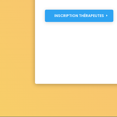
Pietra-di-Verde 20230
Poggio-Mezzana
San-Nicolao 20230
Santa-Reparata-di-
Venaco 20231
Oletta 20232
Olmeta-d
INSCRIPTION THÉRAPEUTES
Felce 20234
Novale 20234
Ortale 20
Valle-d'Alesani 20234
Bisinchi 20235
Omessa 20236
Casabianca 20237
Cr
Quercitello 20237
Centuri 20238
Mors
Poggio-di-Nazza 20240
Solaro 20240
Prunelli-di-Fiumorbo 20243
Serra-di-F
Érone 20244
Lano 20244
Rusio 2024
Sorio 20246
San-Gavino-di-Tenda 202
Corte 20250
Poggio-di-Venaco 20250
Santo-Pietro-di-Venaco 20250
Tralonc
Pietraserena 20251
Bigorno 20252
Ca
Corbara 20256
Mausoléo 20259
Olmi
Aghione 20270
Aléria 20270
Antisant
Tox 20270
Ampriani 20272
Pianello 2
Meria 20287
Borgo 20290
Campile 2
Penta-Acquatella 20290
Prunelli-di-C
Biguglia 20620
Ajaccio 20000
Bilia 20
Arbellara 20110
Belvédère-Campomoro 
Altagène 20112
Mela 20112
Olmiccia 2