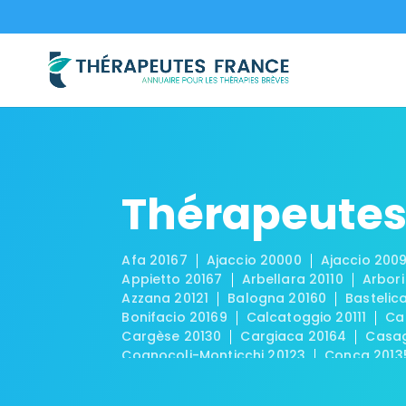
Thérapeutes
Afa 20167
Ajaccio 20000
Ajaccio 200
Appietto 20167
Arbellara 20110
Arbori
Azzana 20121
Balogna 20160
Bastelica
Bonifacio 20169
Calcatoggio 20111
Ca
Cargèse 20130
Cargiaca 20164
Casag
Cognocoli-Monticchi 20123
Conca 2013
Cuttoli-Corticchiato 20167
Eccica-Suare
Frasseto 20157
Giuncheto 20100
Gran