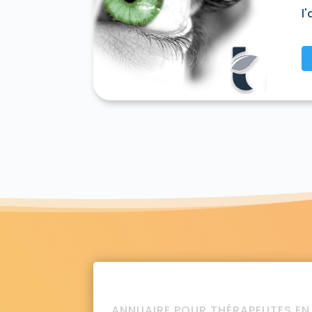
l
Linguizzetta 20230
Loreto-di-Casinca 2
Manso 20245
Matra 20270
Mausoléo
Monacia-d'Orezza 20229
Moncale 2021
Muracciole 20219
Murato 20239
Muro
Novella 20226
Occhiatana 20226
Ogl
Olmeta-di-Tuda 20232
Olmi-Cappella 
Pancheraccia 20251
Pancheraccia 202
Perelli 20234
Pero-Casevecchie 20230
Piedicroce 20229
Piedigriggio 20218
P
Pietralba 20218
Pietraserena 20251
Pi
Pioggiola 20259
Poggio-di-Nazza 2024
Poggio-Mezzana 20230
Polveroso 2022
Prunelli-di-Casacconi 20290
Prunelli-d
Riventosa 20250
Rogliano 20247
Rosp
San-Damiano 20213
San-Gavino-d'Amp
San-Giovanni-di-Moriani 20230
San-Giu
Santa-Lucia-di-Mercurio 20250
Santa-L
Sant'Andréa-di-Bozio 20212
Sant'André
Santa-Reparata-di-Moriani 20230
Sant
Scata 20213
Scolca 20290
Sermano 2
Sorbo-Ocagnano 20213
Sorio 20246
ANNUAIRE POUR THÉRAPEUTES EN