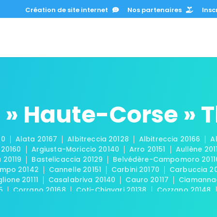
Création de site internet
Nos partenaires
Inscr
 » Haute-Corse » 
90
Alata 20167
Albitreccia 20128
Albitreccia 20166
A
 20160
Argiusta-Moriccio 20140
Arro 20151
Aullène 201
 20119
Bastelicaccia 20129
Belvédère-Campomoro 2011
mpo 20142
Cannelle 20151
Carbini 20170
Carbuccia 2
lione 20111
Casalabriva 20140
Cauro 20117
Ciamanna
5
Corrano 20168
Coti-Chiavari 20138
Cozzano 20148
lla 20117
Évisa 20126
Figari 20114
Foce 20100
Forcio
ace 20100
Grossa 20100
Grosseto-Prugna 20166
Gua