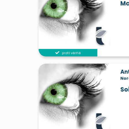
Ma
profil vérifié
An
Nor
So