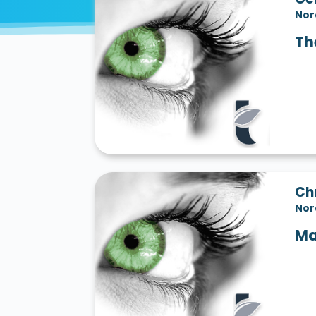
Nor
Th
Ch
Nor
Ma