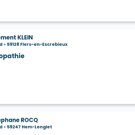
ément KLEIN
d
»
59128 Flers-en-Escrebieux
iopathie
éphane ROCQ
d
»
59247 Hem-Lenglet