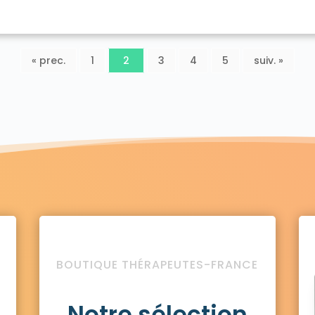
« prec.
1
2
3
4
5
suiv. »
BOUTIQUE THÉRAPEUTES-FRANCE
Notre sélection