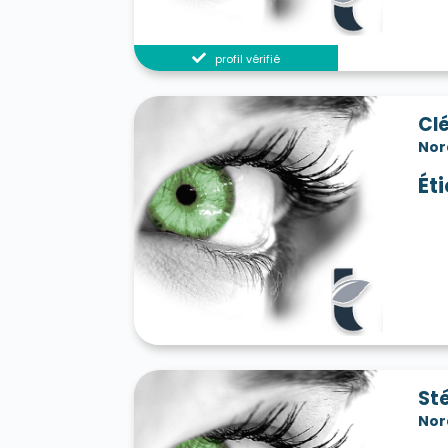
profil vérifié
Cl
Nor
Ét
St
Nor