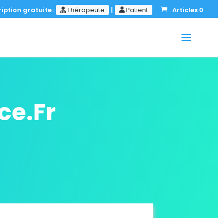
iption gratuite :
Thérapeute
|
Patient
Articles 0
ce.Fr