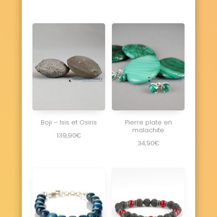
Boji – Isis et Osiris
Pierre plate en
malachite
139,90
€
34,90
€