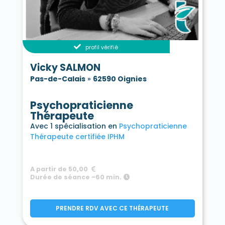
profil vérifié
Vicky SALMON
Pas-de-Calais
»
62590 Oignies
Psychopraticienne
Thérapeute
Avec 1 spécialisation en
Psychopraticienne
Thérapeute certifiée IPHM
A partir de 50,00
Durée de séance ~60 min.
PRENDRE RDV AVEC CE THÉRAPEUTE