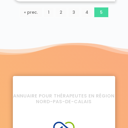
« prec.
1
2
3
4
5
ANNUAIRE POUR THÉRAPEUTES EN RÉGION
NORD-PAS-DE-CALAIS