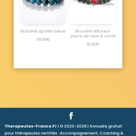
Bracelet apatite bleue
Bracelet diffuseur
pierre de lave & corail
39,95
€
16,90
€
Therapeutes-France.Fr
| © 2020-2026 | Annuaire gratuit
pour thérapeutes certifiés : Accompagnement, Coaching &