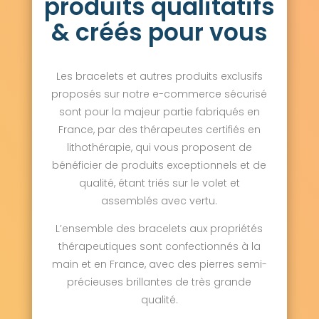
produits qualitatifs
Maresquel-Ecquemicourt 62990
Marest 62550
Maresville 62630
& créés pour vous
Marles-les-Mines 62540
Marles-sur-Canche 62170
Marœuil 62161
Marquay 62127
Marquion 62860
Les bracelets et autres produits exclusifs
Marquise 62250
Martinpuich 62450
proposés sur notre e-commerce sécurisé
Matringhem 62310
Mazingarbe 62670
Mazinghem 62120
Mencas 62310
sont pour la majeur partie fabriqués en
Menneville 62240
France, par des thérapeutes certifiés en
Mentque-Nortbécourt 62890
lithothérapie, qui vous proposent de
Mercatel 62217
Merck-Saint-Liévin 62560
bénéficier de produits exceptionnels et de
Méricourt 62680
Merlimont 62155
qualité, étant triés sur le volet et
Metz-en-Couture 62124
Meurchin 62410
Mingoval 62690
assemblés avec vertu.
Moncheaux-lès-Frévent 62270
L’ensemble des bracelets aux propriétés
Monchel-sur-Canche 62270
Monchiet 62123
Monchy-au-Bois 62111
thérapeutiques sont confectionnés à la
Monchy-Breton 62127
main et en France, avec des pierres semi-
Monchy-Cayeux 62134
précieuses brillantes de très grande
Monchy-le-Preux 62118
Mondicourt 62760
qualité.
Mont-Bernanchon 62350
Montcavrel 62170
Montenescourt 62123