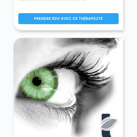
Farbus 62580
Fauquembergues 62560
Favreuil 62450
Febvin-Palfart 62960
Ferfay 62260
Ferques 62250
PRENDRE RDV AVEC CE THÉRAPEUTE
Festubert 62149
Feuchy 62223
Ficheux 62173
Fiefs 62134
Fiennes 62132
Fillièvres 62770
Fléchin 62960
Flers 62270
Fleurbaix 62840
Fleury 62134
Floringhem 62550
Foncquevillers 62111
Fontaine-lès-Boulans 62134
Fontaine-lès-Croisilles 62128
Fontaine-lès-Hermans 62550
Fontaine-l'Étalon 62390
Fortel-en-Artois 62270
Fosseux 62810
Foufflin-Ricametz 62130
Fouquereuil 62232
Fouquières-lès-Béthune 62232
Fouquières-lez-Lens 62740
Framecourt 62130
Frémicourt 62450
Frencq 62630
Fresnes-lès-Montauban 62490
Fresnicourt-le-Dolmen 62150
Fresnoy 62770
Fresnoy-en-Gohelle 62580
Fressin 62140
Fréthun 62185