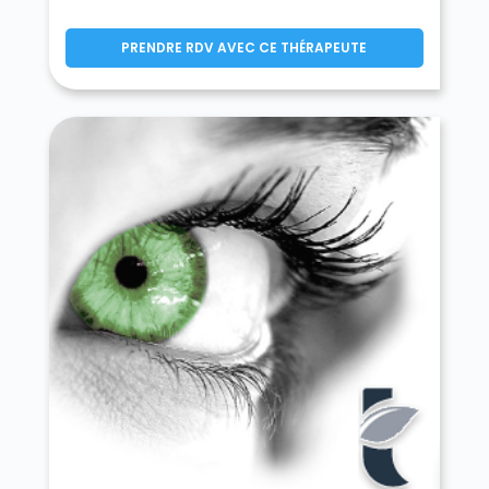
Bailleulval 62123
Baincthun 62360
Bainghen 62850
Bajus 62150
PRENDRE RDV AVEC CE THÉRAPEUTE
Balinghem 62610
Bancourt 62450
Bapaume 62450
Baralle 62860
Barastre 62124
Barlin 62620
Barly 62810
Basseux 62123
Bavincourt 62158
Bayenghem-lès-Éperlecques 62910
Bayenghem-lès-Seninghem 62380
Bazinghen 62250
Béalencourt 62770
Beaudricourt 62810
Beaufort-Blavincourt 62810
Beaulencourt 62450
Beaumerie-Saint-Martin 62170
Beaumetz-lès-Aire 62960
Beaumetz-lès-Cambrai 62124
Beaumetz-lès-Loges 62123
Beaurains 62217
Beaurainville 62990
Beauvoir-Wavans 62390
Beauvois 62130
Bécourt 62240
Béhagnies 62121
Bellebrune 62142
Belle-et-Houllefort 62142
Bellinghem 62129
Bellonne 62490