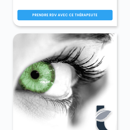
Canettemont 62270
Canlers 62310
Canteleux 62270
Capelle-Fermont 62690
La Capelle-lès-Boulogne 62360
PRENDRE RDV AVEC CE THÉRAPEUTE
Capelle-lès-Hesdin 62140
Carency 62144
Carly 62830
Carvin 62220
La Cauchie 62158
Cauchy-à-la-Tour 62260
Caucourt 62150
Caumont 62140
Cavron-Saint-Martin 62140
Chelers 62127
Chériennes 62140
Chérisy 62128
Chocques 62920
Clairmarais 62500
Clenleu 62650
Clerques 62890
Cléty 62380
Colembert 62142
Colline-Beaumont 62180
La Comté 62150
Conchil-le-Temple 62180
Conchy-sur-Canche 62270
Condette 62360
Contes 62990
Conteville-en-Ternois 62130
Conteville-lès-Boulogne 62126
Coquelles 62231
Corbehem 62112
Cormont 62630
Couin 62760
Coullemont 62158
Coulogne 62137