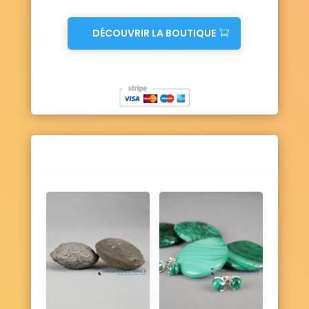
Montigny-en-Gohelle 62640
Montreuil 62170
Mont-Saint-Éloi 62144
DÉCOUVRIR LA BOUTIQUE
Monts-en-Ternois 62130
Morchies 62124
Moringhem 62910
Morval 62450
Mory 62159
Moulle 62910
Mouriez 62140
Moyenneville 62121
Muncq-Nieurlet 62890
Nabringhen 62142
Nédon 62550
Nédonchel 62550
Nempont-Saint-Firmin 62180
Nesles 62152
Neufchâtel-Hardelot 62152
Neulette 62770
Neuve-Chapelle 62840
Neuville-au-Cornet 62170
Neuville-Bourjonval 62124
Neuville-Saint-Vaast 62580
Neuville-sous-Montreuil 62170
Neuville-Vitasse 62217
Neuvireuil 62580
Nielles-lès-Ardres 62610
Nielles-lès-Bléquin 62380
Nielles-lès-Calais 62185
Nœux-lès-Auxi 62390
Nœux-les-Mines 62290