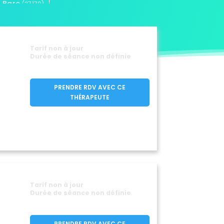
Barc
(27170)
es
Beaubray
(27230)
(27190)
Bérengeville-la-Campagne
(27110)
e
Berville-sur-Mer
(27170)
(27210)
Tarif non à jour
lt
Boisemont
Durée de séance non définie
(27250)
(27150)
Boisset-les-Prévanches
330)
(27120)
Bosgouet
Bosquentin
(27310)
(27480)
PRENDRE RDV AVEC CE
Bouquelon
Bouquetot
(27500)
(27310)
THÉRAPEUTE
te-Croix
Bourth
(27500)
(27580)
Breux-sur-Avre
7640)
(27570)
Caillouet-Orgeville
27190)
(27120)
t-Nicolas
(27300)
seville
Chaignes
(27110)
(27120)
ay
Champ-Dolent
(27120)
(27190)
Château-sur-Epte
Tarif non à jour
(27420)
Durée de séance non définie
Cierrey
Claville
50)
(27930)
(27180)
hes-en-Ouche
(27190)
PRENDRE RDV AVEC CE