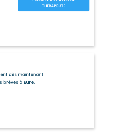
ouquetière
(27300)
THÉRAPEUTE
Courcelles-sur-Seine
(27940)
pagne
(27110)
verville
Dangu
(27700)
(27720)
Doudeauville-en-Vexin
(27150)
Écardenville-la-Campagne
(27170)
Épégard
Épieds
7260)
(27110)
(27730)
Éturqueraye
Évreux
(27350)
(27000)
Faverolles-la-Campagne
(27190)
inville
(27210)
ment dès maintenant
Folleville
7380)
(27230)
es brèves à
Eure
.
ouy
Fort-Moville
(27120)
(27210)
Freneuse-sur-Risle
(27290)
llon
(27600)
lle-la-Rivière
(27190)
Glos-sur-Risle
(27290)
Grandvilliers
0)
(27240)
rny
Guichainville
(27720)
(27930)