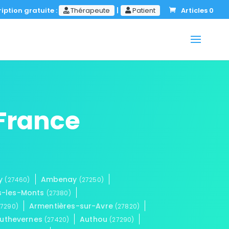
iption gratuite :
Thérapeute
|
Patient
Articles 0
-France
ay
Ambenay
(27460)
(27250)
us-les-Monts
(27380)
Armentières-sur-Avre
27290)
(27820)
uthevernes
Authou
(27420)
(27290)