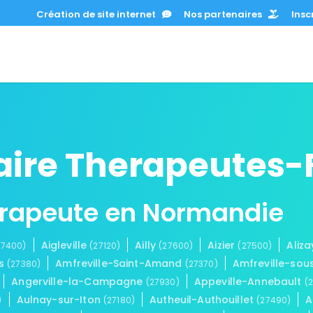
Création de site internet
Nos partenaires
Inscr
uaire Therapeutes
érapeute en Normandie
Aigleville
Ailly
Aizier
Aliz
27400)
(27120)
(27600)
(27500)
ps
Amfreville-Saint-Amand
Amfreville-so
(27380)
(27370)
Angerville-la-Campagne
Appeville-Annebault
(27930)
(
Aulnay-sur-Iton
Autheuil-Authouillet
A
)
(27180)
(27490)