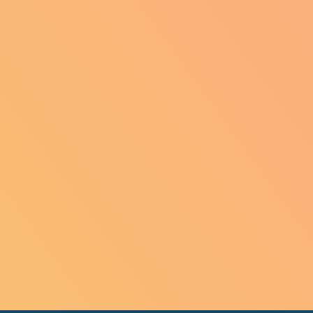
une
Le Theil-Nolent
(27170)
(27230)
on
Le Torpt
(27170)
(27210)
al-David
Le Vaudreuil
(27120)
(27100)
s Baux-de-Breteuil
(27160)
Monts du Roumois
(27370)
Les Trois Lacs
(27940)
les
Lilly
Lisors
(27220)
(27480)
(27440)
Louye
(27650)
lle
Mandres
(27370)
(27130)
Marbois
Marbois
(27160)
(27240)
rtot
Mélicourt
(27340)
(27390)
en-Ouche
(27410)
Mesnils-sur-Iton
150)
(27160)
Miserey
7510)
(27930)
Morgny
Morsan
)
(27150)
(27800)
agel-Séez-Mesnil
(27190)
Auvergny
(27250)