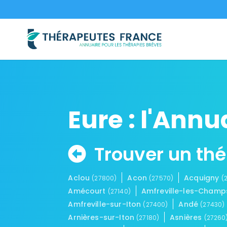
Eure : l'Ann
Trouver un th
Aclou
Acon
Acquigny
(27800)
(27570)
(
Amécourt
Amfreville-les-Cham
(27140)
Amfreville-sur-Iton
Andé
(27400)
(27430)
Arnières-sur-Iton
Asnières
(27180)
(27260