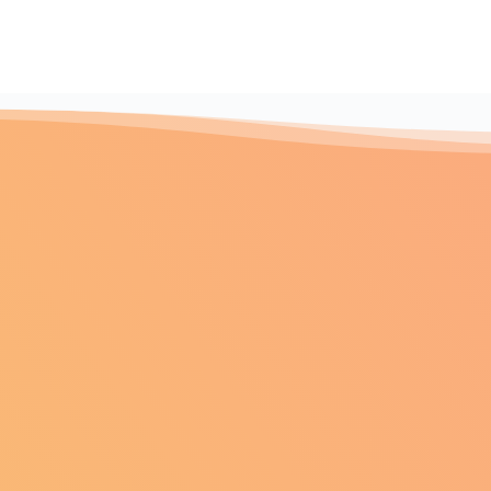
cy
Hauville
(27700)
(27350)
queville
(27430)
Heudreville-en-Lieuvin
(27230)
Houetteville
7310)
(27400)
Montfort
Illiers-l'Évêque
(27290)
(27770)
gnettes
Jumelles
(27250)
(27220)
La Chapelle-Longueville
(27950)
La Goulafrière
20)
(27390)
La Haye-du-Theil
27350)
(27370)
e
La Houssaye
(27950)
(27410)
euve-Lyre
(27330)
a Roquette
La Saussaye
(27700)
(27370)
La Vieille-Lyre
)
(27330)
 Theil
Le Boulay-Morin
(27370)
(27930)
sme
Le Manoir
(27160)
(27460)
Le Noyer-en-Ouche
(27410)