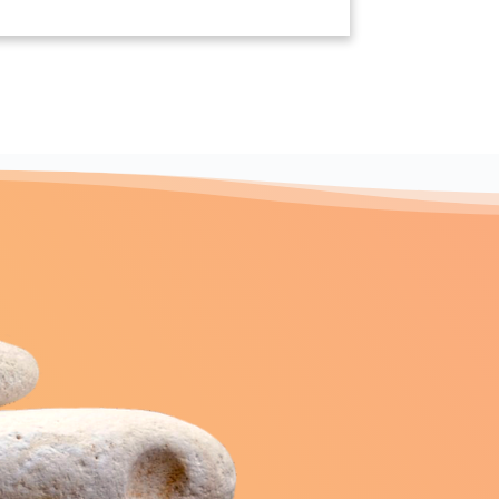
t-le-Sec
(27190)
Notre-Dame-d'Épine
(27800)
Parville
0)
(27180)
tres
Plainville
(27590)
(27300)
-Pierre
Porte-Joie
(27360)
(27430)
chay
Pullay
(27150)
(27130)
e
Reuilly
(27910)
(27930)
-sur-Lieure
(27790)
cquenville
(27930)
Saint-Aubin-d'Écrosville
0)
(27110)
Saint-Aubin-sur-Gaillon
(27600)
27820)
aint-Cyr-la-Campagne
(27370)
int-Didier-des-Bois
(27370)
e-lès-Gasny
Saint-Élier
(27620)
(27190)
ainte-Marthe
(27190)
Saint-Étienne-l'Allier
27430)
(27450)