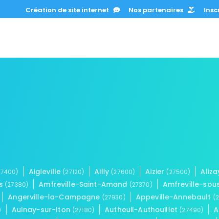
Création de site internet
Nos partenaires
Inscr
Aigleville
Ailly
Aizier
Aliz
27400)
(27120)
(27600)
(27500)
ps
Amfreville-Saint-Amand
Amfreville-so
(27380)
(27370)
Angerville-la-Campagne
Appeville-Annebault
(27930)
(
Aulnay-sur-Iton
Autheuil-Authouillet
A
)
(27180)
(27490)