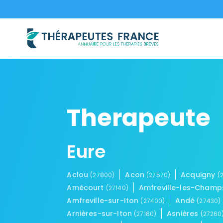
Therapeute
Eure
Aclou
Acon
Acquigny
(27800)
(27570)
(
Amécourt
Amfreville-les-Cham
(27140)
Amfreville-sur-Iton
Andé
(27400)
(27430)
Arnières-sur-Iton
Asnières
(27180)
(27260