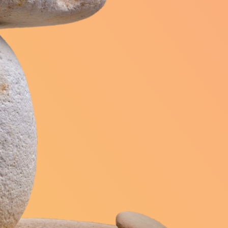
Saint-Georges-Motel
450)
(27710)
s
(27930)
Saint-Grégoire-du-Vièvre
0)
(27450)
Saint-Laurent-des-Bois
600)
(27220)
Saint-Luc
20)
(27930)
resne
(27230)
Saint-Meslin-du-Bosc
)
(27370)
Saint-Ouen-du-Tilleul
27310)
(27670)
Saint-Pierre-de-Bailleul
(27920)
Saint-Pierre-des-Fleurs
0)
(27370)
t-Pierre-du-Vauvray
(27430)
0)
Saint-Sylvestre-de-Cormeilles
(27260)
r-d'Épine
(27800)
du-Boulay
Sancourt
(27230)
(27150)
erquigny
Surtauville
(27470)
(27400)
Thibouville
Thierville
(27800)
(27290)
le
(27440)