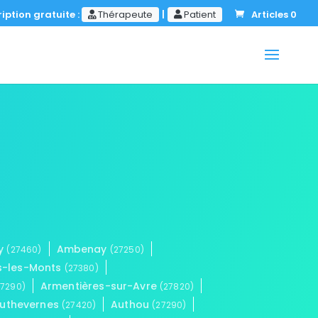
iption gratuite :
Thérapeute
|
Patient
Articles 0
ay
Ambenay
(27460)
(27250)
us-les-Monts
(27380)
Armentières-sur-Avre
27290)
(27820)
uthevernes
Authou
(27420)
(27290)