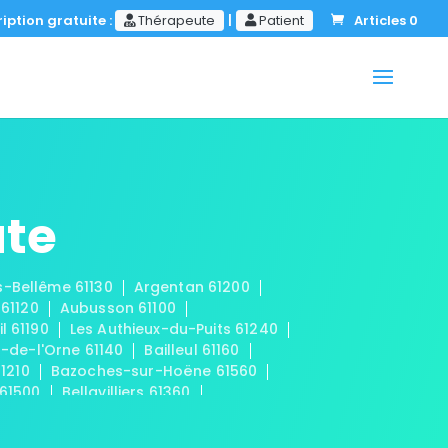
iption gratuite :
Thérapeute
|
Patient
Articles 0
ute
-Bellême 61130
Argentan 61200
61120
Aubusson 61100
l 61190
Les Authieux-du-Puits 61240
-de-l'Orne 61140
Bailleul 61160
1210
Bazoches-sur-Hoëne 61560
 61500
Bellavilliers 61360
uisne 61110
Berd'huis 61340
Boissei-la-Lande 61570