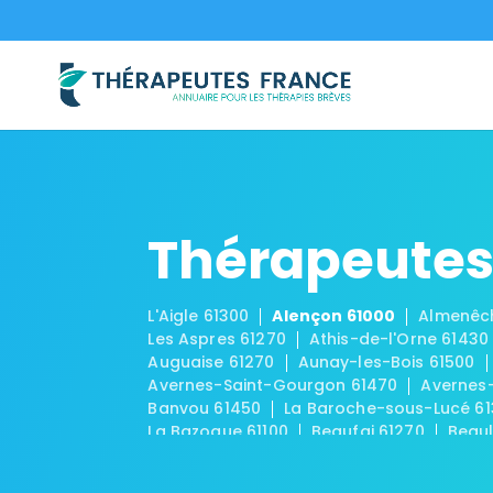
Thérapeutes
L'Aigle 61300
Alençon 61000
Almenêc
Les Aspres 61270
Athis-de-l'Orne 61430
Auguaise 61270
Aunay-les-Bois 61500
Avernes-Saint-Gourgon 61470
Avernes
Banvou 61450
La Baroche-sous-Lucé 6
La Bazoque 61100
Beaufai 61270
Beaul
Bellême 61130
La Bellière 61570
Bellou
Berjou 61430
Bivilliers 61190
Bizou 6129