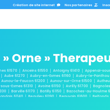
Création de site internet
Nos partenaires
Inscr
 » Orne » Therape
hes 61570
Anceins 61550
Antoigny 61410
Appenai-sous
Aube 61270
Aubry-en-Exmes 61160
Aubry-le-Panthou 
Aunou-le-Faucon 61200
Aunou-sur-Orne 61500
Autheui
-sous-Exmes 61310
Avoine 61150
Avrilly 61700
Bagnoles
1330
Barville 61170
Batilly 61150
Bazoches-au-Houlme 6
andais 61140
Beaulieu 61190
Beauvain 61600
Belfonds
-en-Houlme 61220
Bellou-le-Trichard 61130
Bellou-sur-H
0
Bocquencé 61550
Boëcé 61560
Boischampré 61570