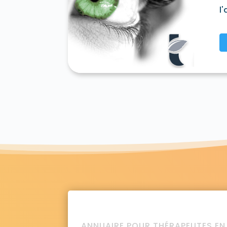
l
Le Gué-de-la-Chaîne 61130
Guêprei 611
Hauterive 61250
Héloup 61250
L'Hermi
Joué-du-Bois 61320
Joué-du-Plain 6115
La Lande-de-Goult 61320
La Lande-de-
Landigou 61100
Landisacq 61100
Larré
Longny-au-Perche 61290
Longuenoë 61
Lougé-sur-Maire 61150
Louvières-en-Au
Magny-le-Désert 61600
Mahéru 61380
Marchemaisons 61170
Mardilly 61230
Le Mêle-sur-Sarthe 61170
Le Ménil-Béra
Ménil-Erreux 61250
Ménil-Froger 61240
Ménil-Hubert-en-Exmes 61230
Ménil-Hu
Ménil-Vin 61210
Les Menus 61290
Le Me
Monceaux-au-Perche 61290
Moncy 618
Montgaudry 61360
Montilly-sur-Noireau
Montreuil-la-Cambe 61160
Montsecret-
Moulicent 61290
Moulins-la-Marche 613
Neauphe-sous-Essai 61500
Neauphe-sur
Neuville-près-Sées 61500
Neuville-sur-
Notre-Dame-du-Rocher 61100
Occagne
Origny-le-Roux 61130
Orville 61120
Pac
ANNUAIRE POUR THÉRAPEUTES EN