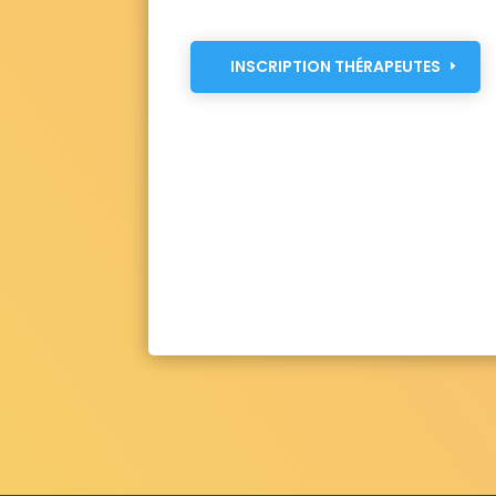
Saint-Martin-du-Vieux-Bellême 61130
Sa
Saint-Maurice-sur-Huisne 61110
Saint-M
Saint-Nicolas-des-Laitiers 61550
Saint-
INSCRIPTION THÉRAPEUTES
Saint-Ouen-le-Brisoult 61410
Saint-Oue
Saint-Philbert-sur-Orne 61430
Saint-Pi
Saint-Pierre-la-Bruyère 61340
Saint-Pie
Saint-Roch-sur-Égrenne 61350
Saint-S
Saint-Symphorien-des-Bruyères 61300
Sarceaux 61200
La Sauvagère 61600
S
Sept-Forges 61330
Serans 61150
Sérig
Suré 61360
Survie 61310
Taillebois 6110
Le Theil 61P19
Ticheville 61120
Tincheb
Tournai-sur-Dive 61160
Tourouvre 61190
Valframbert 61250
Vaunoise 61130
Le
Villebadin 61310
Villedieu-lès-Bailleul 61
Vingt-Hanaps 61250
Vitrai-sous-Laigle