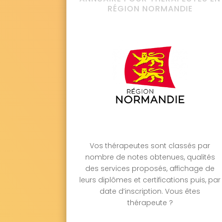
Perrou 61700
Pervenchères 61360
Le 
RÉGION NORMANDIE
Pontchardon 61120
La Poterie-au-Perch
Rabodanges 61210
Radon 61250
Rai 6
Réveillon 61400
Ri 61210
La Roche-Mab
La Rouge 61260
Rouperroux 61320
Sai
Saint-André-de-Briouze 61220
Saint-An
Saint-Aubin-d'Appenai 61170
Saint-Aub
Saint-Bômer-les-Forges 61700
Saint-Br
Saint-Christophe-de-Chaulieu 61800
Sa
Saint-Denis-sur-Huisne 61400
Saint-Den
Sainte-Croix-sur-Orne 61210
Sainte-Ga
Sainte-Honorine-la-Guillaume 61210
Sai
Sainte-Opportune 61100
Sainte-Scolass
Saint-Fraimbault 61350
Saint-Fulgent-
Vos thérapeutes sont classés par
Saint-Germain-d'Aunay 61470
Saint-Ge
nombre de notes obtenues, qualités
Saint-Germain-de-Martigny 61560
Sain
des services proposés, affichage de
Saint-Gervais-des-Sablons 61160
Saint
leurs diplômes et certifications puis, par
Saint-Hilaire-la-Gérard 61500
Saint-Hil
date d’inscription. Vous êtes
Saint-Jean-de-la-Forêt 61340
Saint-Jo
thérapeute ?
Saint-Langis-lès-Mortagne 61400
Saint
Saint-Mars-d'Égrenne 61350
Saint-Marti