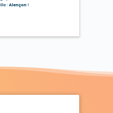
lle :
Alençon
!
La Haute-Chapelle 61700
Igé 61130
Irai 61190
Lalacelle 61320
Laleu 61170
 61100
La Lande-sur-Eure 61290
Livaie 61420
Loisail 61400
nrai 61250
Loré 61330
Loucé 61150
61110
Le Mage 61290
tilly 61350
Marchainville 61290
70
Méhoudin 61410
e Ménil-de-Briouze 61220
ei 61210
 61320
Le Ménil-Vicomte 61240
1440
Mieuxcé 61250
Montgaroult 61150
-au-Houlme 61210
e 61570
La Motte-Fouquet 61600
iers-au-Perche 61110
y-sur-Eure 61290
nant-le-Pin 61240
Normandel 61190
Origny-le-Butin 61130
Passais 61350
La Perrière 61360