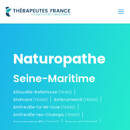
Naturopathe
Seine-Maritime
Allouville-Bellefosse
(76190)
Alvimare
Ambrumesnil
(76640)
(76550)
Amfreville-la-Mi-Voie
(76920)
Amfreville-les-Champs
(76560)
Anceaumeville
Ancourt
(76710)
(76370)
Ancourteville-sur-Héricourt