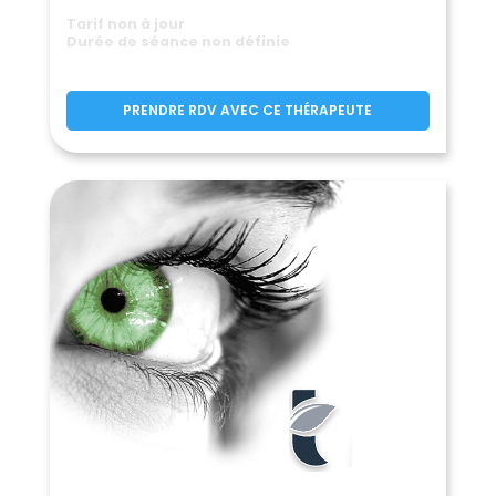
Crasville-la-Rocquefort
(76740)
Tarif non à jour
Cressy
Criel-sur-Mer
(76720)
(76910)
Durée de séance non définie
La Crique
(76850)
Criquebeuf-en-Caux
(76111)
PRENDRE RDV AVEC CE THÉRAPEUTE
Criquetot-le-Mauconduit
(76540)
Criquetot-l'Esneval
(76280)
Criquetot-sur-Longueville
(76590)
Criquetot-sur-Ouville
(76760)
Criquiers
Critot
(76390)
(76680)
Croisy-sur-Andelle
(76780)
Croixdalle
Croix-Mare
(76660)
(76190)
Cropus
Crosville-sur-Scie
(76720)
(76590)
Cuverville
(76280)
Cuverville-sur-Yères
(76260)
Cuy-Saint-Fiacre
(76220)
Dampierre-en-Bray
(76220)
Dampierre-Saint-Nicolas
(76510)