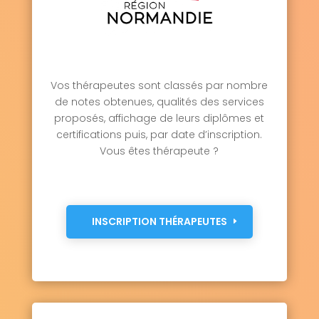
Ouville-l'Abbaye 76760
Ouville-la-Rivière 76860
Paluel 76450
Parc-d'Anxtot 76210
Pavilly 76570
Penly 76630
Petit-Couronne 76650
Le Petit-Quevilly 76140
Petiville 76330
Pierrecourt 76340
Pierrefiques 76280
Vos thérapeutes sont classés par nombre
Pierreval 76750
Pissy-Pôville 76360
de notes obtenues, qualités des services
Pleine-Sève 76460
Pommereux 76440
proposés, affichage de leurs diplômes et
Pommeréval 76680
certifications puis, par date d’inscription.
Ponts-et-Marais 76260
Vous êtes thérapeute ?
La Poterie-Cap-d'Antifer 76280
Préaux 76160
Prétot-Vicquemare 76560
Preuseville 76660
Puisenval 76660
Quevillon 76840
Quévreville-la-Poterie 76520
INSCRIPTION THÉRAPEUTES
Quiberville 76860
Quièvrecourt 76270
Quincampoix 76230
Raffetot 76210
Rainfreville 76730
Réalcamp 76340
Rebets 76750
La Remuée 76430
Rétonval 76340
Reuville 76560
Ricarville 76640
Ricarville-du-Val 76510
Richemont 76390
Rieux 76340