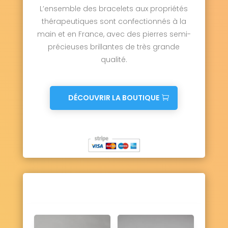
Saint-Aubin-lès-Elbeuf 76410
L’ensemble des bracelets aux propriétés
Saint-Aubin-Routot 76430
thérapeutiques sont confectionnés à la
Saint-Aubin-sur-Mer 76740
main et en France, avec des pierres semi-
Saint-Aubin-sur-Scie 76550
précieuses brillantes de très grande
Saint-Clair-sur-les-Monts 76190
qualité.
Saint-Crespin 76590
Saint-Denis-d'Aclon 76860
Saint-Denis-le-Thiboult 76116
Saint-Denis-sur-Scie 76890
DÉCOUVRIR LA BOUTIQUE
Sainte-Adresse 76310
Sainte-Agathe-d'Aliermont 76660
Sainte-Austreberthe 76570
Sainte-Beuve-en-Rivière 76270
Sainte-Colombe 76460
Sainte-Croix-sur-Buchy 76750
Sainte-Foy 76590
Sainte-Geneviève 76440
Sainte-Hélène-Bondeville 76400
Sainte-Marguerite-sur-Duclair 76480
Sainte-Marguerite-sur-Fauville 76640
Sainte-Marguerite-sur-Mer 76119
Sainte-Marie-au-Bosc 76280