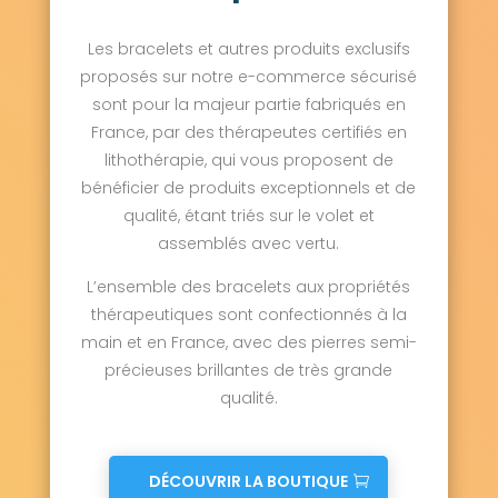
Ouville-l'Abbaye 76760
Ouville-la-Rivière 76860
Paluel 76450
Les bracelets et autres produits exclusifs
Parc-d'Anxtot 76210
Pavilly 76570
proposés sur notre e-commerce sécurisé
Penly 76630
Petit-Couronne 76650
Le Petit-Quevilly 76140
Petiville 76330
sont pour la majeur partie fabriqués en
Pierrecourt 76340
Pierrefiques 76280
France, par des thérapeutes certifiés en
Pierreval 76750
Pissy-Pôville 76360
lithothérapie, qui vous proposent de
Pleine-Sève 76460
Pommereux 76440
bénéficier de produits exceptionnels et de
Pommeréval 76680
qualité, étant triés sur le volet et
Ponts-et-Marais 76260
La Poterie-Cap-d'Antifer 76280
assemblés avec vertu.
Préaux 76160
Prétot-Vicquemare 76560
L’ensemble des bracelets aux propriétés
Preuseville 76660
Puisenval 76660
Quevillon 76840
thérapeutiques sont confectionnés à la
Quévreville-la-Poterie 76520
main et en France, avec des pierres semi-
Quiberville 76860
Quièvrecourt 76270
précieuses brillantes de très grande
Quincampoix 76230
Raffetot 76210
qualité.
Rainfreville 76730
Réalcamp 76340
Rebets 76750
La Remuée 76430
Rétonval 76340
Reuville 76560
Ricarville 76640
Ricarville-du-Val 76510
DÉCOUVRIR LA BOUTIQUE
Richemont 76390
Rieux 76340