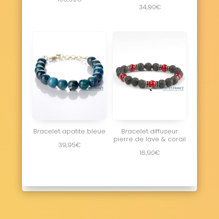
Saint-Aubin-lès-Elbeuf 76410
34,90
€
Saint-Aubin-Routot 76430
Saint-Aubin-sur-Mer 76740
Saint-Aubin-sur-Scie 76550
Saint-Clair-sur-les-Monts 76190
Saint-Crespin 76590
Saint-Denis-d'Aclon 76860
Saint-Denis-le-Thiboult 76116
Saint-Denis-sur-Scie 76890
Sainte-Adresse 76310
Sainte-Agathe-d'Aliermont 76660
Sainte-Austreberthe 76570
Sainte-Beuve-en-Rivière 76270
Bracelet apatite bleue
Bracelet diffuseur
pierre de lave & corail
Sainte-Colombe 76460
39,95
€
Sainte-Croix-sur-Buchy 76750
16,90
€
Sainte-Foy 76590
Sainte-Geneviève 76440
Sainte-Hélène-Bondeville 76400
Sainte-Marguerite-sur-Duclair 76480
Sainte-Marguerite-sur-Fauville 76640
Sainte-Marguerite-sur-Mer 76119
Sainte-Marie-au-Bosc 76280