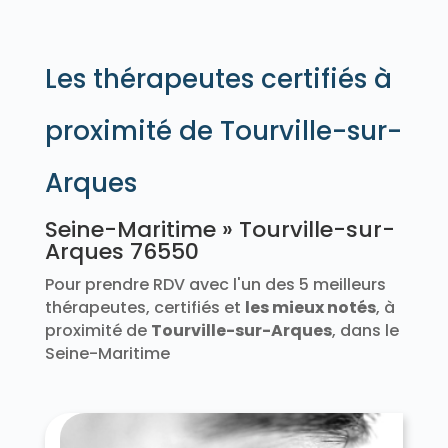
Bracquetuit 76850
Bradiancourt 76680
Brametot 76740
Bréauté 76110
Brémontier-Merval 76220
Les thérapeutes certifiés à
Bretteville-du-Grand-Caux 76110
Bretteville-Saint-Laurent 76560
proximité de Tourville-sur-
Brunville 76630
Buchy 76750
Bully 76270
Bures-en-Bray 76660
Butot 76890
Butot-Vénesville 76450
Cailleville 76460
Arques
Cailly 76690
Callengeville 76270
Calleville-les-Deux-Églises 76890
Seine-Maritime » Tourville-sur-
Campneuseville 76340
Canehan 76260
Arques 76550
Canouville 76450
Canteleu 76380
Canville-les-Deux-Églises 76560
Pour prendre RDV avec l'un des 5 meilleurs
Cany-Barville 76450
thérapeutes, certifiés et
les mieux notés
, à
Carville-la-Folletière 76190
proximité de
Tourville-sur-Arques
, dans le
Carville-Pot-de-Fer 76560
Seine-Maritime
Le Catelier 76590
Catenay 76116
Caudebec-en-Caux 76490
Caudebec-lès-Elbeuf 76320
Le Caule-Sainte-Beuve 76390
Cauville-sur-Mer 76930