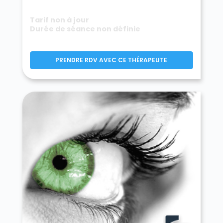
Criquiers 76390
Critot 76680
Croisy-sur-Andelle 76780
Tarif non à jour
Croixdalle 76660
Croix-Mare 76190
Durée de séance non définie
Cropus 76720
Crosville-sur-Scie 76590
Cuverville 76280
Cuverville-sur-Yères 76260
PRENDRE RDV AVEC CE THÉRAPEUTE
Cuy-Saint-Fiacre 76220
Dampierre-en-Bray 76220
Dampierre-Saint-Nicolas 76510
Dancourt 76340
Darnétal 76160
Daubeuf-Serville 76110
Dénestanville 76590
Derchigny 76370
Déville-lès-Rouen 76250
Dieppe 76200
Doudeauville 76220
Doudeville 76560
Douvrend 76630
Drosay 76460
Duclair 76480
Écalles-Alix 76190
Écrainville 76110
Écretteville-lès-Baons 76190
Écretteville-sur-Mer 76540
Ectot-l'Auber 76760
Ectot-lès-Baons 76970
Elbeuf 76500
Elbeuf-en-Bray 76220
Elbeuf-sur-Andelle 76780
Életot 76540