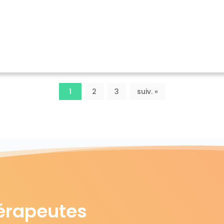
1
2
3
suiv. »
érapeutes