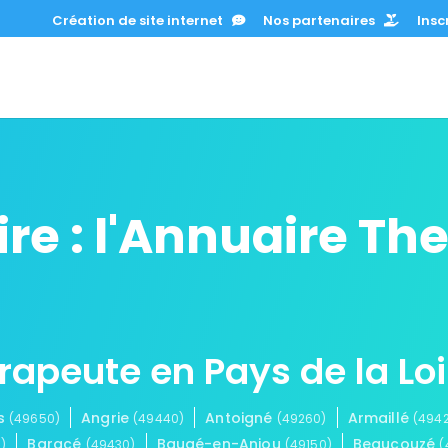
Création de site internet
Nos partenaires
Inscr
re : l'Annuaire Th
rapeute en Pays de la Loi
es
Angrie
Antoigné
Armaillé
(49650)
(49440)
(49260)
(494
Baracé
Baugé-en-Anjou
Beaucouzé
)
(49430)
(49150)
(