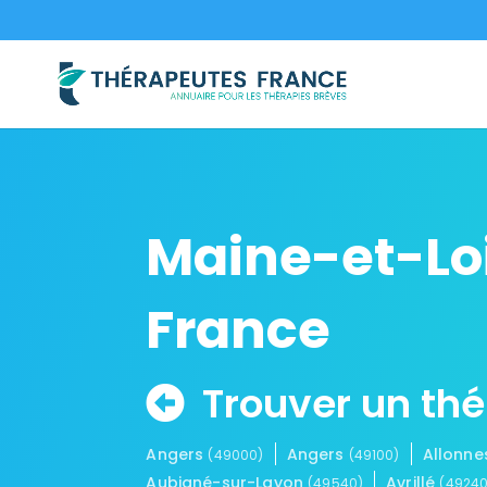
Maine-et-Loi
France
Trouver un thé
Angers
Angers
Allonn
(49000)
(49100)
Aubigné-sur-Layon
Avrillé
(49540)
(49240