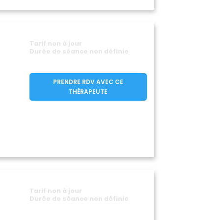
Soulaines-sur-Aubance
(49610)
Tiercé
9220)
(49125)
Les Ulmes
(49700)
Varrains
Tarif non à jour
30)
(49400)
Durée de séance non définie
njou
Verrières-en-Anjou
(49112)
(49480)
(49140)
PRENDRE RDV AVEC CE
THÉRAPEUTE
Tarif non à jour
Durée de séance non définie