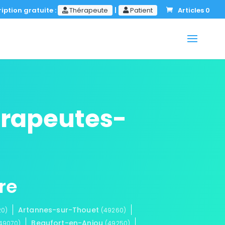
iption gratuite :
Thérapeute
|
Patient
Articles 0
erapeutes-
re
Artannes-sur-Thouet
20)
(49260)
Beaufort-en-Anjou
49070)
(49250)