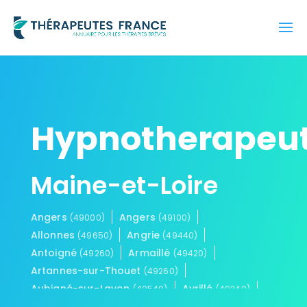
Hypnotherapeu
Maine-et-Loire
Angers
Angers
(49000)
(49100)
Allonnes
Angrie
(49650)
(49440)
Antoigné
Armaillé
(49260)
(49420)
Artannes-sur-Thouet
(49260)
Aubigné-sur-Layon
Avrillé
(49540)
(49240)
Baracé
Baugé-en-Anjou