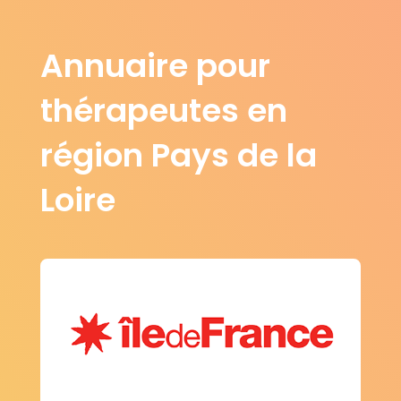
Villebernier
Villevêque
(49400)
(49140)
Vivy
Yzernay
(49680)
(49360)
Annuaire pour
Mazé-Milon
(49140)
thérapeutes en
région Pays de la
Loire